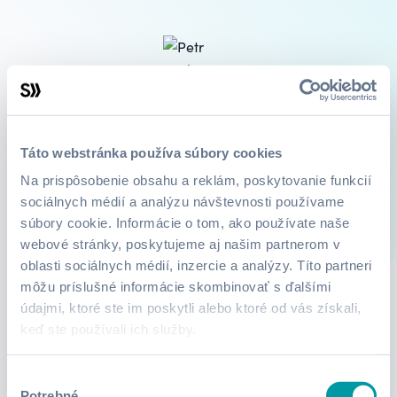
Petr Bechyně
UX designer a webový analytik
Táto webstránka používa súbory cookies
Na prispôsobenie obsahu a reklám, poskytovanie funkcií
sociálnych médií a analýzu návštevnosti používame
súbory cookie. Informácie o tom, ako používate naše
3
Kurzy
O mne
webové stránky, poskytujeme aj našim partnerom v
oblasti sociálnych médií, inzercie a analýzy. Títo partneri
môžu príslušné informácie skombinovať s ďalšími
údajmi, ktoré ste im poskytli alebo ktoré od vás získali,
Lektor zatiaľ nepridali žiadne informácie.
keď ste používali ich služby.
Výber
Potrebné