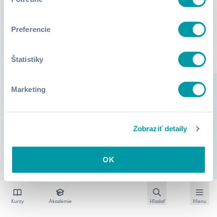
súhlasu
Preferencie
Štatistiky
Marketing
Zobraziť detaily
OK
Otvoriť vyhľadávan
Otvoriť
Kurzy
Akadémie
Hľadať
Menu