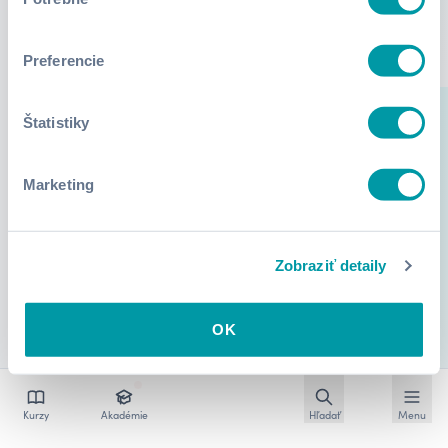
súhlasu
Preferencie
Štatistiky
Marketing
Zobraziť detaily
OK
Otvoriť vyhľadávan
Otvoriť
Kurzy
Akadémie
Hľadať
Menu