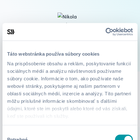
Nikola Bučková
Táto webstránka používa súbory cookies
2
Kurzy
O mne
Na prispôsobenie obsahu a reklám, poskytovanie funkcií
sociálnych médií a analýzu návštevnosti používame
súbory cookie. Informácie o tom, ako používate naše
webové stránky, poskytujeme aj našim partnerom v
Lektor zatiaľ nepridali žiadne informácie.
oblasti sociálnych médií, inzercie a analýzy. Títo partneri
môžu príslušné informácie skombinovať s ďalšími
údajmi, ktoré ste im poskytli alebo ktoré od vás získali,
keď ste používali ich služby.
Výber
Potrebné