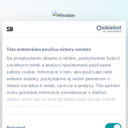
Miroslav Beka
Python
Táto webstránka používa súbory cookies
Na prispôsobenie obsahu a reklám, poskytovanie funkcií
sociálnych médií a analýzu návštevnosti používame
súbory cookie. Informácie o tom, ako používate naše
3
Kurzy
O mne
webové stránky, poskytujeme aj našim partnerom v
oblasti sociálnych médií, inzercie a analýzy. Títo partneri
môžu príslušné informácie skombinovať s ďalšími
údajmi, ktoré ste im poskytli alebo ktoré od vás získali,
Lektor zatiaľ nepridali žiadne informácie.
keď ste používali ich služby.
Výber
Potrebné