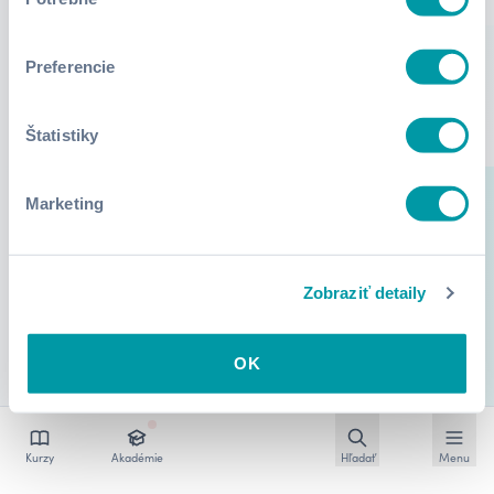
súhlasu
Preferencie
Štatistiky
Marketing
Zobraziť detaily
OK
Otvoriť vyhľadávan
Otvoriť
Kurzy
Akadémie
Hľadať
Menu