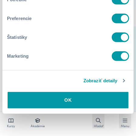
súhlasu
Preferencie
Štatistiky
Marketing
Zobraziť detaily
OK
Otvoriť vyhľadávan
Otvoriť
Kurzy
Akadémie
Hľadať
Menu