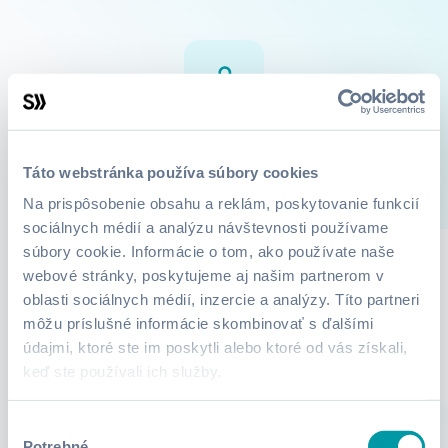
Lucie Marečková
Táto webstránka používa súbory cookies
0
Kurzy
O mne
Na prispôsobenie obsahu a reklám, poskytovanie funkcií
sociálnych médií a analýzu návštevnosti používame
súbory cookie. Informácie o tom, ako používate naše
webové stránky, poskytujeme aj našim partnerom v
Lektor zatiaľ nepridali žiadne informácie.
oblasti sociálnych médií, inzercie a analýzy. Títo partneri
môžu príslušné informácie skombinovať s ďalšími
údajmi, ktoré ste im poskytli alebo ktoré od vás získali,
keď ste používali ich služby.
Výber
Potrebné