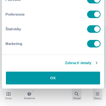
súhlasu
Preferencie
Štatistiky
Marketing
Zobraziť detaily
OK
Otvoriť vyhľadávan
Otvoriť
Kurzy
Akadémie
Hľadať
Menu