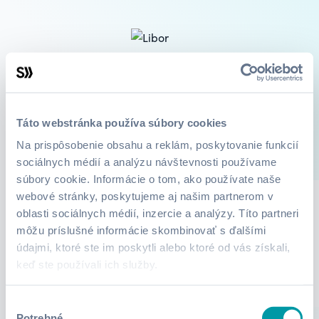
Libor Toporcer
online marketing
Táto webstránka používa súbory cookies
Na prispôsobenie obsahu a reklám, poskytovanie funkcií
1
Kurzy
O mne
sociálnych médií a analýzu návštevnosti používame
súbory cookie. Informácie o tom, ako používate naše
webové stránky, poskytujeme aj našim partnerom v
oblasti sociálnych médií, inzercie a analýzy. Títo partneri
Lektor zatiaľ nepridali žiadne informácie.
môžu príslušné informácie skombinovať s ďalšími
údajmi, ktoré ste im poskytli alebo ktoré od vás získali,
keď ste používali ich služby.
Výber
Potrebné