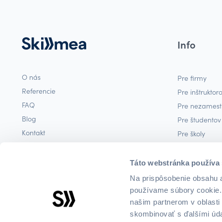
Info
O nás
Pre firmy
Referencie
Pre inštruktor
FAQ
Pre nezames
Blog
Pre študentov
Kontakt
Pre školy
Podmienky
Predplatné (c
Podmienky opakovaných platieb
Táto webstránka používa
Ochrana osobých údajov
Na prispôsobenie obsahu a
Zásady používania cookies
používame súbory cookie. 
našim partnerom v oblasti 
skombinovať s ďalšími údaj