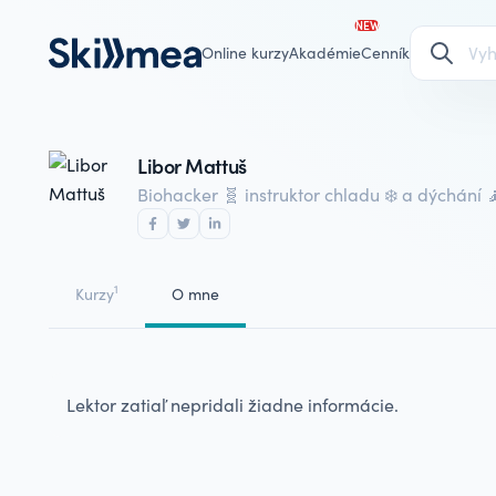
NEW
Online kurzy
Akadémie
Cenník
Libor Mattuš
Biohacker 🧬 instruktor chladu ❄️ a dýchání 
1
Kurzy
O mne
Lektor zatiaľ nepridali žiadne informácie.