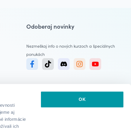
Odoberaj novinky
Nezmeškaj info o nových kurzoch a špeciálnych
ponukách
OK
evnosti
jeme aj
né informácie
žívali ich