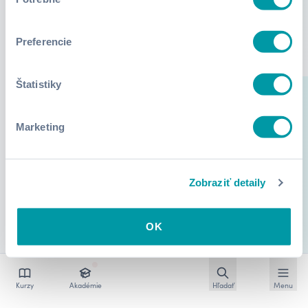
súhlasu
Preferencie
Štatistiky
Marketing
Zobraziť detaily
OK
Otvoriť vyhľadávan
Otvoriť
Kurzy
Akadémie
Hľadať
Menu