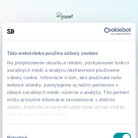
Jozef Pribocký
Podnikanie, ochrana podnikateľov
Táto webstránka používa súbory cookies
Na prispôsobenie obsahu a reklám, poskytovanie funkcií
1
Kurzy
O mne
sociálnych médií a analýzu návštevnosti používame
súbory cookie. Informácie o tom, ako používate naše
webové stránky, poskytujeme aj našim partnerom v
oblasti sociálnych médií, inzercie a analýzy. Títo partneri
Lektor zatiaľ nepridali žiadne informácie.
môžu príslušné informácie skombinovať s ďalšími
údajmi, ktoré ste im poskytli alebo ktoré od vás získali,
keď ste používali ich služby.
Výber
Potrebné