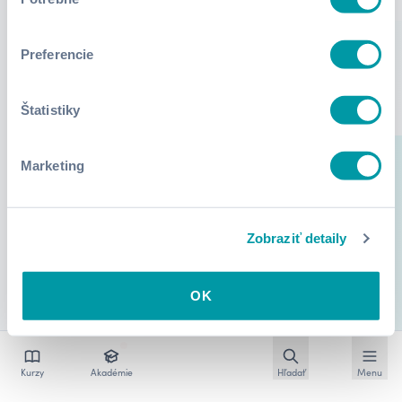
súhlasu
Preferencie
Štatistiky
Marketing
Zobraziť detaily
OK
Otvoriť vyhľadávan
Otvoriť
Kurzy
Akadémie
Hľadať
Menu