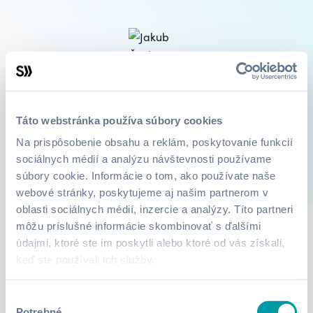
Jakub Čech
branding, marketing
Táto webstránka používa súbory cookies
Na prispôsobenie obsahu a reklám, poskytovanie funkcií
sociálnych médií a analýzu návštevnosti používame
súbory cookie. Informácie o tom, ako používate naše
1
Kurzy
O mne
webové stránky, poskytujeme aj našim partnerom v
oblasti sociálnych médií, inzercie a analýzy. Títo partneri
môžu príslušné informácie skombinovať s ďalšími
údajmi, ktoré ste im poskytli alebo ktoré od vás získali,
Lektor zatiaľ nepridali žiadne informácie.
keď ste používali ich služby.
Výber
Potrebné