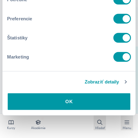
súhlasu
Preferencie
Štatistiky
Marketing
Zobraziť detaily
OK
Otvoriť vyhľadávan
Otvoriť
Kurzy
Akadémie
Hľadať
Menu