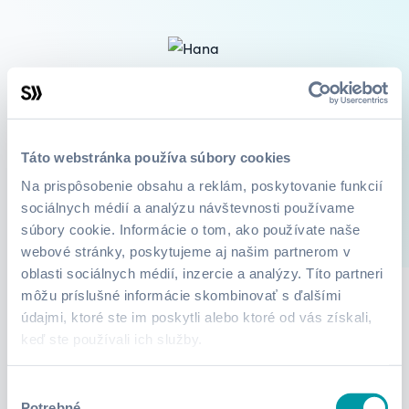
Hana Březinová
Psycholog, kouč, CEO Inspirata
Táto webstránka používa súbory cookies
Na prispôsobenie obsahu a reklám, poskytovanie funkcií
sociálnych médií a analýzu návštevnosti používame
súbory cookie. Informácie o tom, ako používate naše
1
Kurzy
O mne
webové stránky, poskytujeme aj našim partnerom v
oblasti sociálnych médií, inzercie a analýzy. Títo partneri
môžu príslušné informácie skombinovať s ďalšími
údajmi, ktoré ste im poskytli alebo ktoré od vás získali,
Lektor zatiaľ nepridali žiadne informácie.
keď ste používali ich služby.
Výber
Potrebné