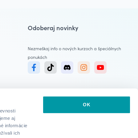
Odoberaj novinky
Nezmeškaj info o nových kurzoch a špeciálnych
ponukách
OK
evnosti
jeme aj
né informácie
žívali ich