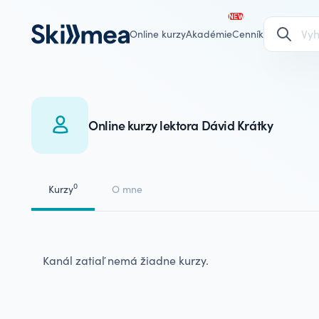
NEW
Online kurzy
Akadémie
Cenník
Online kurzy lektora Dávid Krátky
0
Kurzy
O mne
Kanál zatiaľ nemá žiadne kurzy.