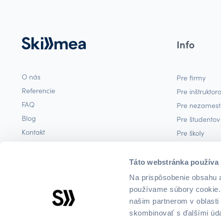
Info
O nás
Pre firmy
Referencie
Pre inštruktor
FAQ
Pre nezames
Blog
Pre študentov
Kontakt
Pre školy
Podmienky
Predplatné (c
Podmienky opakovaných platieb
Táto webstránka používa
Ochrana osobých údajov
Na prispôsobenie obsahu a
Zásady používania cookies
používame súbory cookie. 
našim partnerom v oblasti 
skombinovať s ďalšími údaj