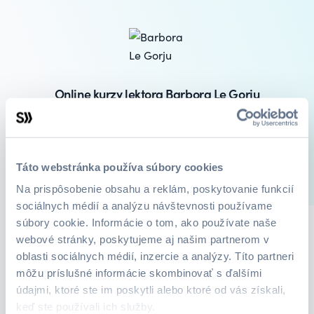
Online kurzy lektora Barbora Le Gorju
Lektoři francouzštiny
Táto webstránka používa súbory cookies
1
Kurzy
O mne
Na prispôsobenie obsahu a reklám, poskytovanie funkcií
sociálnych médií a analýzu návštevnosti používame
súbory cookie. Informácie o tom, ako používate naše
webové stránky, poskytujeme aj našim partnerom v
oblasti sociálnych médií, inzercie a analýzy. Títo partneri
môžu príslušné informácie skombinovať s ďalšími
údajmi, ktoré ste im poskytli alebo ktoré od vás získali,
keď ste používali ich služby.