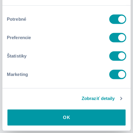
Výber
Potrebné
súhlasu
Preferencie
5.0
51min
Štatistiky
Francúzština pre začiatočníkov
Jediný kurz, ktorý potrebuješ, aby si sa naučil solídne
základy francúzskeho jazyka.
Marketing
Zobraziť kurz
Zobraziť detaily
OK