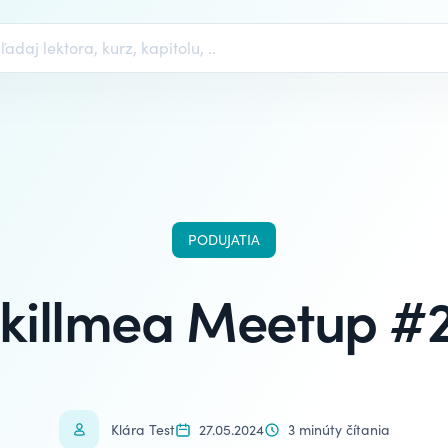
PODUJATIA
Skillmea Meetup #2
Klára Test
27.05.2024
3 minúty čítania