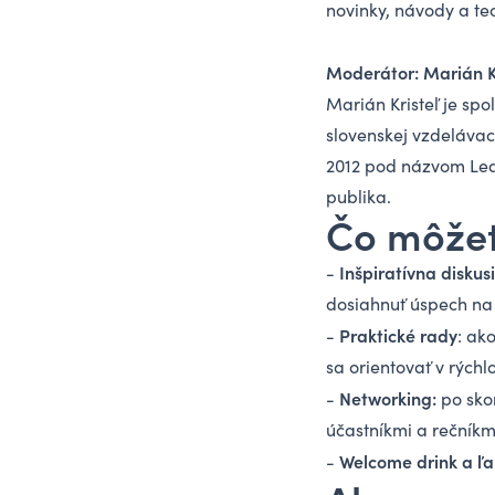
novinky, návody a te
Moderátor: Marián Kr
Marián Kristeľ je sp
slovenskej vzdelávace
2012 pod názvom Lea
publika.
Čo môžet
Inšpiratívna diskus
-
dosiahnuť úspech na 
Praktické rady
-
: ak
sa orientovať v rýchl
Networking:
-
po sko
účastníkmi a rečníkmi
Welcome drink a ľ
-