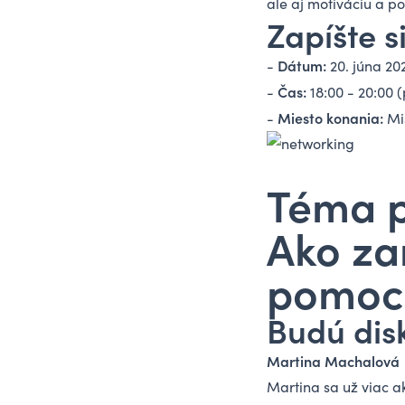
ale aj motiváciu a p
Zapíšte s
Dátum:
-
20. júna 20
Čas:
-
18:00 - 20:00 
Miesto konania:
-
Mi
Téma p
Ako za
pomoco
Budú dis
Martina Machalová
Martina
sa už viac a