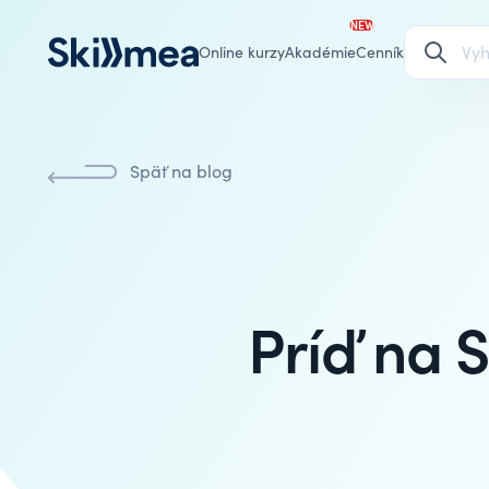
NEW
Online kurzy
Akadémie
Cenník
Späť na blog
Príď na 