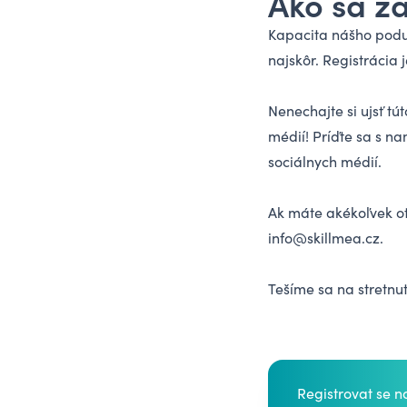
Ako sa za
Kapacita nášho poduj
najskôr. Registrácia
Nenechajte si ujsť tút
médií! Príďte sa s n
sociálnych médií.
Ak máte akékoľvek o
info@skillmea.cz.
Tešíme sa na stretnut
Registrovat se 