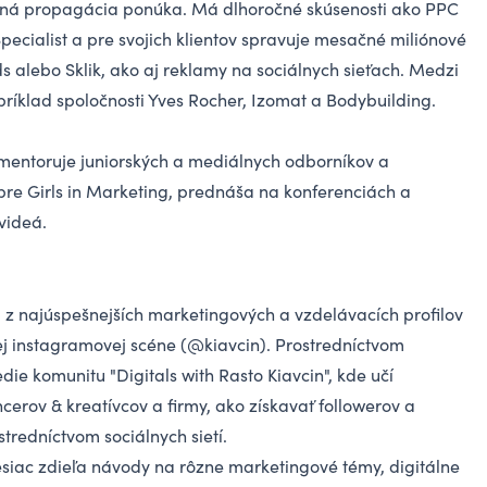
tená propagácia ponúka. Má dlhoročné skúsenosti ako PPC
pecialist a pre svojich klientov spravuje mesačné miliónové
s alebo Sklik, ako aj reklamy na sociálnych sieťach. Medzi
apríklad spoločnosti Yves Rocher, Izomat a Bodybuilding.
mentoruje juniorských a mediálnych odborníkov a
 pre Girls in Marketing, prednáša na konferenciách a
videá.
m z najúspešnejších marketingových a vzdelávacích profilov
ej instagramovej scéne (
@kiavcin
). Prostredníctvom
die komunitu "Digitals with Rasto Kiavcin", kde učí
ncerov & kreatívcov a firmy, ako získavať followerov a
tredníctvom sociálnych sietí.
siac zdieľa návody na rôzne marketingové témy, digitálne