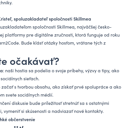
chniky.
isteľ, spoluzakladateľ spoločnosti Skillmea
oluzakladateľom spoločnosti Skillmea, najväčšej česko-
j platformy pre digitálne zručnosti, ktorá funguje od roku
rn2Code. Bude klásť otázky hosťom, vrátane tých z
e očakávať?
ia
: naši hostia sa podelia o svoje príbehy, výzvy a tipy, ako
sociálnych sieťach.
o začať s tvorbou obsahu, ako získať prvé spolupráce a ako
om svete sociálnych médií.
nčení diskusie bude príležitosť stretnúť sa s ostatnými
, vymeniť si skúsenosti a nadviazať nové kontakty.
ahké občerstvenie