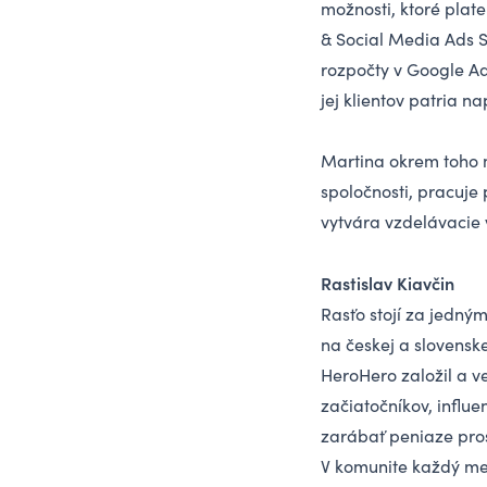
možnosti, ktoré pla
& Social Media Ads S
rozpočty v Google Ad
jej klientov patria n
Martina okrem toho 
spoločnosti, pracuje
vytvára vzdelávacie 
Rastislav Kiavčin
Rasťo stojí za jedný
na českej a slovensk
HeroHero založil a ve
začiatočníkov, influe
zarábať peniaze pros
V komunite každý me