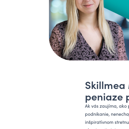
Skillmea
peniaze 
Ak vás zaujíma, ako 
podnikanie, nenechajt
inšpiratívnom stretn