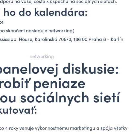
odporu na vašej ceste k úspechu na sociálnych sieťach.
i ho do kalendára:
24
(po skončení nasleduje networking)
ssissippi House, Karolinská 706/3, 186 00 Praha 8 - Karlín
networking
anelovej diskusie:
robiť peniaze
u sociálnych sietí
kutovať:
ko 4 roky venuje výkonnostnému marketingu a spája všetky