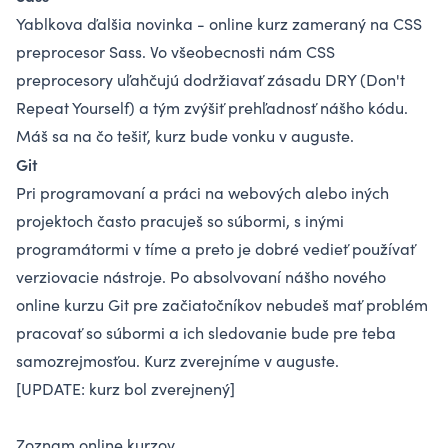
Yablkova ďalšia novinka - online kurz zameraný na CSS
preprocesor Sass. Vo všeobecnosti nám CSS
preprocesory uľahčujú dodržiavať zásadu DRY (Don't
Repeat Yourself) a tým zvýšiť prehľadnosť nášho kódu.
Máš sa na čo tešiť, kurz bude vonku v auguste.
Git
Pri programovaní a práci na webových alebo iných
projektoch často pracuješ so súbormi, s inými
programátormi v tíme a preto je dobré vedieť používať
verziovacie nástroje. Po absolvovaní nášho nového
online kurzu Git pre začiatočníkov
nebudeš mať problém
pracovať so súbormi a ich sledovanie bude pre teba
samozrejmosťou. Kurz zverejníme v auguste.
[UPDATE: kurz bol zverejnený]
Zoznam online kurzov