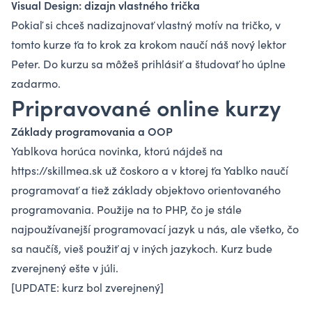
Visual Design: dizajn vlastného trička
Pokiaľ si chceš nadizajnovať vlastný motív na tričko, v
tomto kurze ťa to krok za krokom naučí náš nový lektor
Peter. Do
kurzu sa môžeš prihlásiť
a študovať ho úplne
zadarmo.
Pripravované online kurzy
Základy programovania a OOP
Yablkova
horúca novinka, ktorú nájdeš na
https://skillmea.sk
už čoskoro a v ktorej ťa Yablko naučí
programovať a tiež základy objektovo orientovaného
programovania. Použije na to PHP, čo je stále
najpoužívanejší programovací jazyk u nás, ale všetko, čo
sa naučíš, vieš použiť aj v iných jazykoch. Kurz bude
zverejnený ešte v júli.
[UPDATE: kurz bol zverejnený]