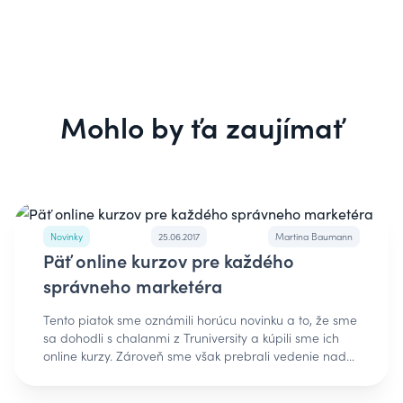
Mohlo by ťa zaujímať
Novinky
25.06.2017
Martina Baumann
Päť online kurzov pre každého
správneho marketéra
Tento piatok sme oznámili horúcu novinku a to, že sme
sa dohodli s chalanmi z Truniversity a kúpili sme ich
online kurzy. Zároveň sme však prebrali vedenie nad
celým Truniversity, čiže odteraz je tento projekt v našej
réžii, ale základná myšlienka vzdelávania zostáva žiť