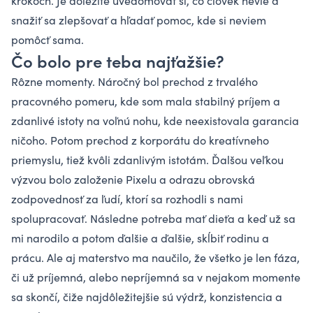
krokoch. Je dôležité uvedomovať si, čo človek nevie a
snažiť sa zlepšovať a hľadať pomoc, kde si neviem
pomôcť sama.
Čo bolo pre teba najťažšie?
Rôzne momenty. Náročný bol prechod z trvalého
pracovného pomeru, kde som mala stabilný príjem a
zdanlivé istoty na voľnú nohu, kde neexistovala garancia
ničoho. Potom prechod z korporátu do kreatívneho
priemyslu, tiež kvôli zdanlivým istotám. Ďalšou veľkou
výzvou bolo založenie Pixelu a odrazu obrovská
zodpovednosť za ľudí, ktorí sa rozhodli s nami
spolupracovať. Následne potreba mať dieťa a keď už sa
mi narodilo a potom ďalšie a ďalšie, skĺbiť rodinu a
prácu. Ale aj materstvo ma naučilo, že všetko je len fáza,
či už príjemná, alebo nepríjemná sa v nejakom momente
sa skončí, čiže najdôležitejšie sú výdrž, konzistencia a