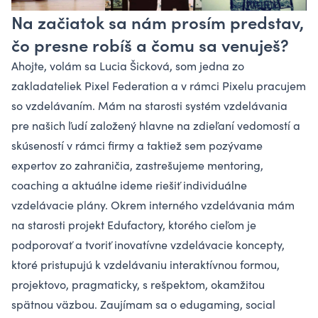
Na začiatok sa nám prosím predstav,
čo presne robíš a čomu sa venuješ?
Ahojte, volám sa Lucia Šicková, som jedna zo
zakladateliek Pixel Federation a v rámci Pixelu pracujem
so vzdelávaním. Mám na starosti systém vzdelávania
pre našich ľudí založený hlavne na zdieľaní vedomostí a
skúseností v rámci firmy a taktiež sem pozývame
expertov zo zahraničia, zastrešujeme mentoring,
coaching a aktuálne ideme riešiť individuálne
vzdelávacie plány. Okrem interného vzdelávania mám
na starosti projekt Edufactory, ktorého cieľom je
podporovať a tvoriť inovatívne vzdelávacie koncepty,
ktoré pristupujú k vzdelávaniu interaktívnou formou,
projektovo, pragmaticky, s rešpektom, okamžitou
spätnou väzbou. Zaujímam sa o edugaming, social