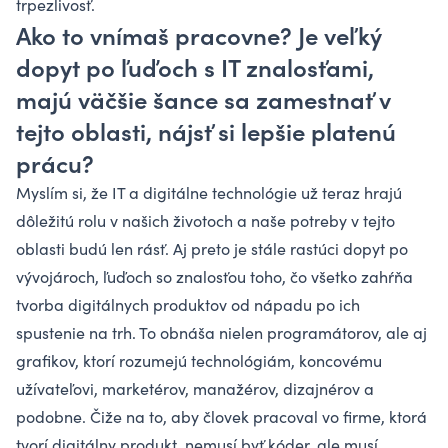
trpezlivosť.
Ako to vnímaš pracovne? Je veľký
dopyt po ľuďoch s IT znalosťami,
majú väčšie šance sa zamestnať v
tejto oblasti, nájsť si lepšie platenú
prácu?
Myslím si, že IT a digitálne technológie už teraz hrajú
dôležitú rolu v našich životoch a naše potreby v tejto
oblasti budú len rásť. Aj preto je stále rastúci dopyt po
vývojároch, ľuďoch so znalosťou toho, čo všetko zahŕňa
tvorba digitálnych produktov od nápadu po ich
spustenie na trh. To obnáša nielen programátorov, ale aj
grafikov, ktorí rozumejú technológiám, koncovému
užívateľovi, marketérov, manažérov, dizajnérov a
podobne. Čiže na to, aby človek pracoval vo firme, ktorá
tvorí digitálny produkt, nemusí byť kóder, ale musí