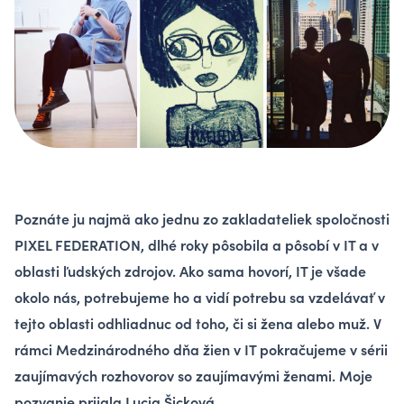
Poznáte ju najmä ako jednu zo zakladateliek spoločnosti
PIXEL FEDE­RA­TI­ON, dlhé roky pôsobila a pôsobí v IT a v
oblasti ľudských zdrojov. Ako sama hovorí, IT je všade
okolo nás, potrebujeme ho a vidí potrebu sa vzdelávať v
tejto oblasti odhliadnuc od toho, či si žena alebo muž. V
rámci Medzinárodného dňa žien v IT pokračujeme v sérii
zaujímavých rozhovorov so zaujímavými ženami. Moje
pozvanie prijala Lucia Šicková.