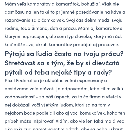
Mám veľa kamarátov a kamarátok, bohužiaľ, však nie
dosť času na len také to príjemné posedávanie na káve a
rozprávanie sa o čomkoľvek. Svoj čas delím medzi svoju
rodinu, teda Šimona, deti a prácu. Mám aj kamarátov s
ktorými nepracujem, ale som typ človeka, ktorý má rád,
keď môže svoj okruh kamarátov prepájať aj pracovne.
Pýtajú sa ľudia často na tvoju prácu?
Stretávaš sa s tým, že by si dievčatá
pýtali od teba nejaké tipy a rady?
Pixel Federation je aktuálne veľmi exponovaný a
dostávame veľa otázok. Ja odpovedám, lebo cítim veľkú
zodpovednosť - za náš úspech, za to čo firma a všetci v
nej dokázali voči všetkým ľuďom, ktorí sa na tom v
nejakom bode podieľali ako aj voči komukoľvek, koho ten
príbeh môže inšpirovať. Vidím, ako vie len taká malá vec
ako exkurzia namotivovať mladých, aby sa nebáli skúsiť