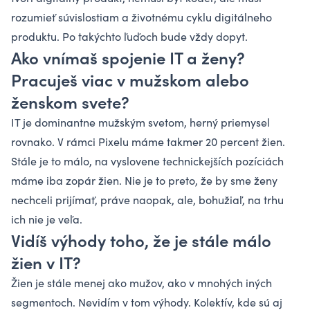
rozumieť súvislostiam a životnému cyklu digitálneho
produktu. Po takýchto ľuďoch bude vždy dopyt.
Ako vnímaš spojenie IT a ženy?
Pracuješ viac v mužskom alebo
ženskom svete?
IT je dominantne mužským svetom, herný priemysel
rovnako. V rámci Pixelu máme takmer 20 percent žien.
Stále je to málo, na vyslovene technickejších pozíciách
máme iba zopár žien. Nie je to preto, že by sme ženy
nechceli prijímať, práve naopak, ale, bohužiaľ, na trhu
ich nie je veľa.
Vidíš výhody toho, že je stále málo
žien v IT?
Žien je stále menej ako mužov, ako v mnohých iných
segmentoch. Nevidím v tom výhody. Kolektív, kde sú aj