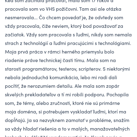
Keď som začínala pracovať, mala som 17 rokov a
pracovala som vo VHS požičovni. Tam asi ale otázka
nesmerovala... Čo chcem povedať je, že odvtedy som
vždy pracovala, čiže neviem, ktorý bod považovať za
začiatok. Vždy som pracovala s ľuďmi, nikdy som nemala
strach z technológií a ľuďmi pracujúcimi s technológiami.
Moja prvá práca v rámci herného priemyslu bolo
riadenie práve technickej časti tímu. Mala som na
starosti programátorov, testerov, scripterov. S niektorými
nebola jednoduchá komunikácia, lebo mi radi dali
pocítiť, že nerozumiem detailu. Ale mala som zopár
skvelých prekladateľov a tí mi robili podporu. Pochopila
som, že témy, alebo zručnosti, ktoré nie sú primárne
moja doména, si potrebujem vyskladať ľuďmi, ktorí ma
dopĺňajú. Ja sa nezvyknem zamotať v probléme, snažím
sa vždy hľadať riešenia a to v malých, manažovateľných