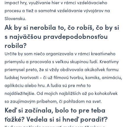
impact hry, využívanie hier v rámci vzdelávacieho
procesu a tiež o samotné vzdelávanie vývojárov na
Slovensku.
Ak by si nerobila to, čo robíš, čo by si
s najväčšou pravdepodobnosťou
robila?
Určite by som niečo organizovala v rámci kreatívneho
priemyslu a pracovala s veľkou skupinou ľudí. Kreatívny
priemysel preto, že si vždy obdivovala akúkoľvek formu
ľudskej tvorivosti - či už filmovú tvorbu, komiks, animáciu,
aplikáciu alebo hru. A ľudia sú pre mňa to
najdôležitejšie. Od mojich najbližších až po kohokoľvek
so zaujímavým príbehom, či pohľadom na svet.
Keď si začínala, bolo to pre teba
ťažké? Vedela si si hneď poradiť?