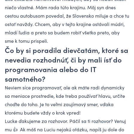
niečo vlastné. Mám rada túto krajinu. Môj syn dnes
cestou autobusom povedal, že Slovensko miluje a chce tu
ostať navždy. Chcem, aby v tejto krajine ostávali múdri,
mladí ľudia a preto sa budem robiť všetko preto, aby
sme k tomu prispeli.
Čo by si poradila dievčatám, ktoré sa
nevedia rozhodnúť, či by mali ísť do
programovania alebo do IT
samotného?
Neviem síce programovať, ale ak máte radi dynamicky
sa meniace prostredie, kde treba používať hlavu, určite
choďte do toho. Je to veľmi zaujímavý smer, vďaka
ktorému budete vždy o krok vpred!
Lucke ďakujeme za rozhovor. Páčil sa ti rozhovor? Venuj
mu 👍 Ak máš na Luciu nejakú otázku, napíš ju dole do