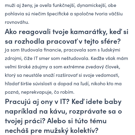
muži aj ženy, je oveľa funkčnejší, dynamickejší, obe
pohlavia sú niečim špecifické a spoločne tvoria väčšiu
rovnováhu.
Ako reagovali tvoje kamarátky, keď si
sa rozhodla pracovať v tejto sfére?
Ja som študovala financie, pracovala som s ľudskými
zdrojmi, čiže IT smer som neštudovala. Keďže však mám
veľmi široké záujmy a som extrémne zvedavý človek,
ktorý sa neustále snaží rozširovať si svoje vedomosti,
hľadať širšie súvislosti a dopad na ľudí, nikoho kto ma
pozná, neprekvapuje, čo robím.
Pracujú aj ony v IT? Keď idete baby
napríklad na kávu, rozprávate sa o
tvojej práci? Alebo si túto tému
necháš pre mužský kolektív?