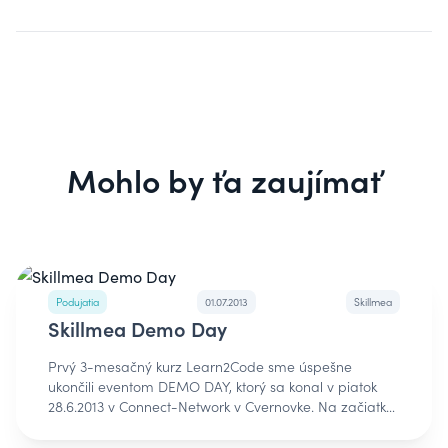
Mohlo by ťa zaujímať
Podujatia
01.07.2013
Skillmea
Skillmea Demo Day
Prvý 3-mesačný kurz Learn2Code sme úspešne
ukončili eventom DEMO DAY, ktorý sa konal v piatok
28.6.2013 v Connect-Network v Cvernovke. Na začiatku
programu sme predstavili Learn2Code ako vzdelávací
program zameraný na výučbu najmodernejších