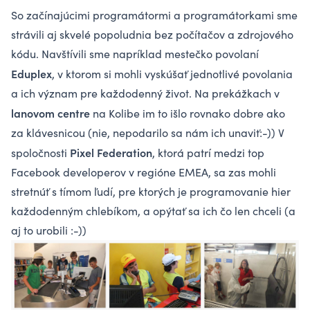
So začínajúcimi programátormi a programátorkami sme
strávili aj skvelé popoludnia bez počítačov a zdrojového
kódu. Navštívili sme napríklad mestečko povolaní
Eduplex
, v ktorom si mohli vyskúšať jednotlivé povolania
a ich význam pre každodenný život. Na prekážkach v
lanovom centre
na Kolibe im to išlo rovnako dobre ako
za klávesnicou (nie, nepodarilo sa nám ich unaviť:-)) V
Pixel Federation
spoločnosti
, ktorá patrí medzi top
Facebook developerov v regióne EMEA, sa zas mohli
stretnúť s tímom ľudí, pre ktorých je programovanie hier
každodenným chlebíkom, a opýtať sa ich čo len chceli (a
aj to urobili :-))