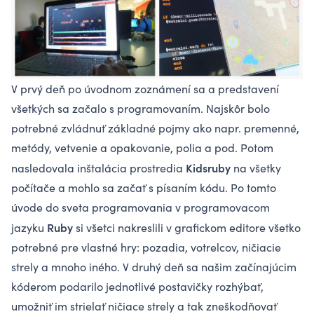
V prvý deň po úvodnom zoznámení sa a predstavení
všetkých sa začalo s programovaním. Najskôr bolo
potrebné zvládnuť základné pojmy ako napr. premenné,
metódy, vetvenie a opakovanie, polia a pod. Potom
Kidsruby
nasledovala inštalácia prostredia
na všetky
počítače a mohlo sa začať s písaním kódu. Po tomto
úvode do sveta programovania v programovacom
Ruby
jazyku
si všetci nakreslili v grafickom editore všetko
potrebné pre vlastné hry: pozadia, votrelcov, ničiacie
strely a mnoho iného. V druhý deň sa našim začínajúcim
kóderom podarilo jednotlivé postavičky rozhýbať,
umožniť im strielať ničiace strely a tak zneškodňovať