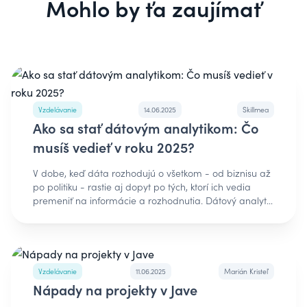
Mohlo by ťa zaujímať
Vzdelávanie
14.06.2025
Skillmea
Ako sa stať dátovým analytikom: Čo
musíš vedieť v roku 2025?
V dobe, keď dáta rozhodujú o všetkom - od biznisu až
po politiku - rastie aj dopyt po tých, ktorí ich vedia
premeniť na informácie a rozhodnutia. Dátový analytik
už dávno nie je len „človek v Exceli“. Je to profesionál,
ktorý rozumie dátam, nástrojom aj biznisovému
kontextu. A dobrou správou je, že túto profesiu
zvládneš aj bez titulu z informatiky. Potrebuješ správny
plán, ochotu učiť sa a chuť hľadať zmysel v číslach. V
Vzdelávanie
11.06.2025
Marián Kristeľ
tomto článku ti ukážeme: • Čo presne robí dátový
Nápady na projekty v Jave
analytik, • Aké nástroje a zručnosti potrebuješ ovládať