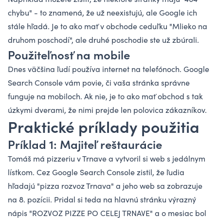
chybu" - to znamená, že už neexistujú, ale Google ich
stále hľadá. Je to ako mať v obchode ceduľku "Mlieko na
druhom poschodí", ale druhé poschodie ste už zbúrali.
Použiteľnosť na mobile
Dnes väčšina ľudí používa internet na telefónoch. Google
Search Console vám povie, či vaša stránka správne
funguje na mobiloch. Ak nie, je to ako mať obchod s tak
úzkymi dverami, že nimi prejde len polovica zákazníkov.
Praktické príklady použitia
Príklad 1: Majiteľ reštaurácie
Tomáš má pizzeriu v Trnave a vytvoril si web s jedálnym
lístkom. Cez Google Search Console zistil, že ľudia
hľadajú "pizza rozvoz Trnava" a jeho web sa zobrazuje
na 8. pozícii. Pridal si teda na hlavnú stránku výrazný
nápis "ROZVOZ PIZZE PO CELEJ TRNAVE" a o mesiac bol