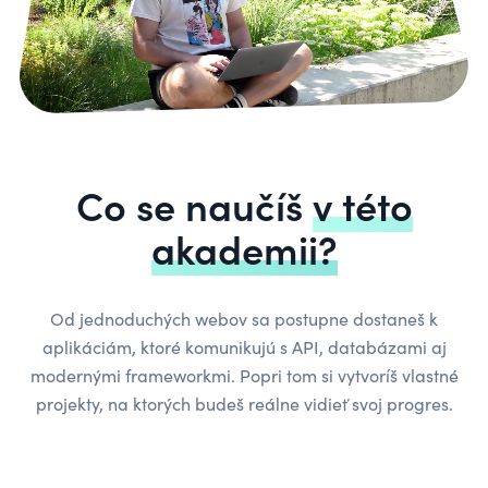
Co se naučíš
v této
akademii?
Od jednoduchých webov sa postupne dostaneš k
aplikáciám, ktoré komunikujú s API, databázami aj
modernými frameworkmi. Popri tom si vytvoríš vlastné
projekty, na ktorých budeš reálne vidieť svoj progres.