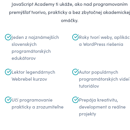
JavaScript Academy ti ukáže, ako nad programovaním
premýšľať tvorivo, prakticky a bez zbytočnej akademicke
omáčky.
Jeden z najznámejších
Roky tvorí weby, aplikác
slovenských
a WordPress riešenia
programátorských
edukátorov
Lektor legendárnych
Autor populárnych
Webrebel kurzov
programátorských videí
tutoriálov
Učí programovanie
Prepája kreativitu,
prakticky a zrozumiteľne
development a reálne
projekty