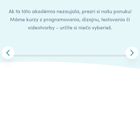
Ak ťa táto akadémia nezaujala, prezri si našu ponuku!
Máme kurzy z programovania, dizajnu, testovania či
videotvorby - určite si niečo vyberieš.
Carousel
Skip to previous slide
Skip
Office & Data
Robin Hrabina
06.07.-17.08.
120 hod.