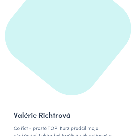
Valérie Richtrová
Co říct - prostě TOP! Kurz předčil moje
očekávání. Lektor byl trpělivý, výklad jasný a