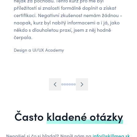
nějak za pochodu. Tento kurz pro mě byl
příležitostí si znalosti formálně doplnit a získat
certifikaci. Negativní zkušenost nemám žádnou -
naopak, kurz byl nabitý informacemi a i já, jako
někdo s dlouholetou praxí, jsem z něj hodně
čerpala.
Design a UI/UX Academy
Často
kladené otázky
Nenašiel si čo si hľadal? Napíš nám na
info@skillmea.sk
,