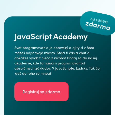
od
1 250€
zdarma
JavaScript Academy
Svet programovania je obrovský a aj ty si v ňom
môžeš nájsť svoje miesto. Stačí ti čas a chuť a
dokážeš vyrobiť niečo z ničoho! Pridaj sa do našej
akadémie, kde ťa naučím programovať od
absolútnych základov. V JavaScripte. Ľudsky. Tak čo,
ideš do toho so mnou?
Registruj sa zdarma