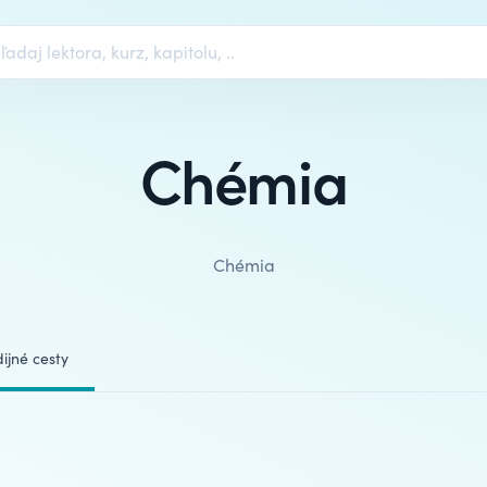
Chémia
Chémia
ijné cesty