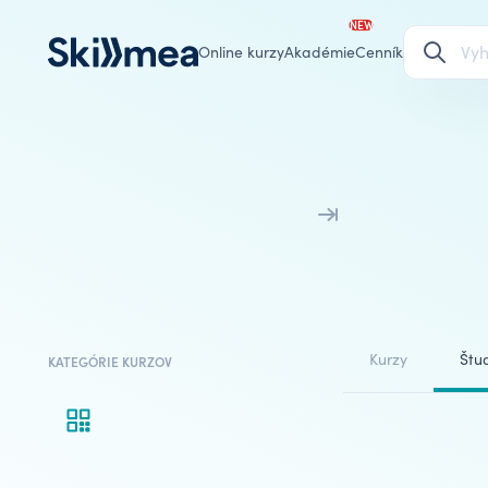
NEW
Online kurzy
Akadémie
Cenník
Kurzy
Štud
KATEGÓRIE KURZOV