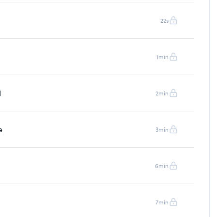
22s
1min
I
2min
e
3min
6min
7min