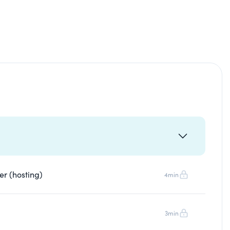
er (hosting)
4min
3min