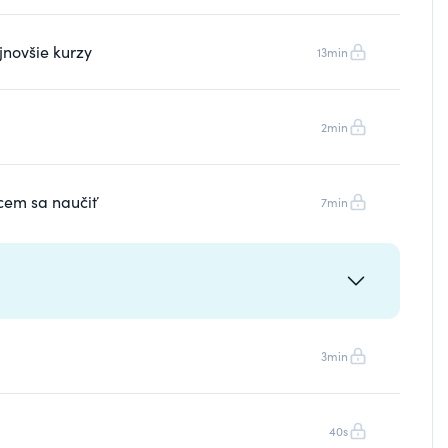
jnovšie kurzy
13min
2min
cem sa naučiť
7min
3min
40s