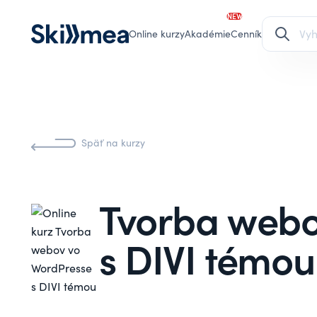
NEW
Online kurzy
Akadémie
Cenník
Späť na kurzy
Tvorba webo
s DIVI témou