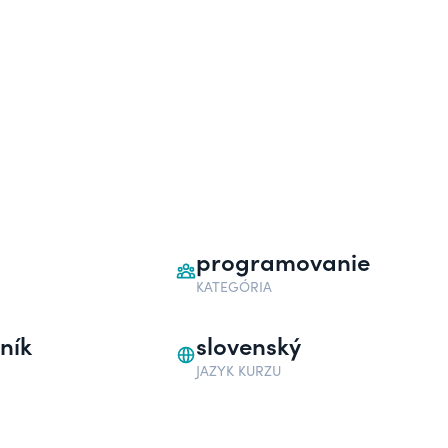
programovanie
KATEGÓRIA
ník
slovenský
JAZYK KURZU