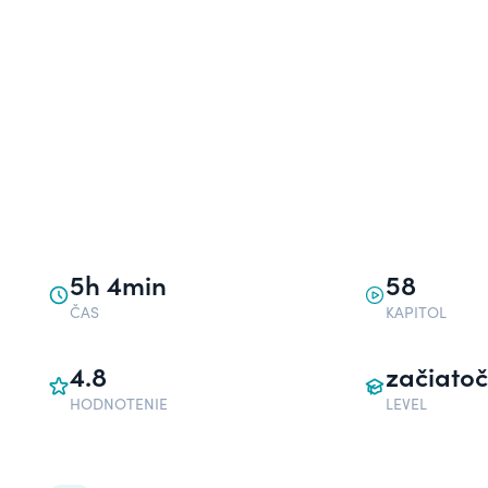
5h 4min
58
ČAS
KAPITOL
4.8
začiatoč
HODNOTENIE
LEVEL