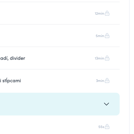
12min
5min
adí, divider
13min
i stĺpcami
3min
55s