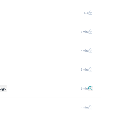
16s
6min
4min
3min
page
9min
4min