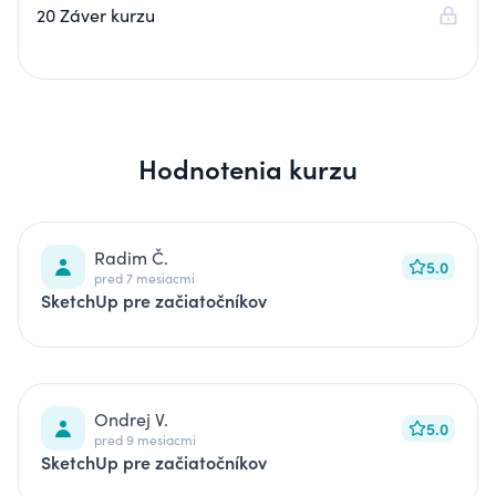
20 Záver kurzu
Hodnotenia kurzu
Radim Č.
5.0
pred 7 mesiacmi
SketchUp pre začiatočníkov
Ondrej V.
5.0
pred 9 mesiacmi
SketchUp pre začiatočníkov