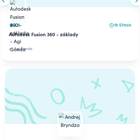
Skip to previous slide
S
4.8
1h 57min
Autodesk Fusion 360 - základy
od
Agi Gonda