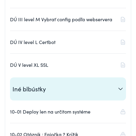
DÚ III level M Vybrať config podľa webservera
DÚ IV level L Certbot
DÚ V level XL SSL
Iné blbústky
10-01 Deploy len na určitom systéme
10-02 Otáznik : Fajočka ? Krížik