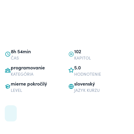
8h 54min
102
ČAS
KAPITOL
programovanie
5.0
KATEGÓRIA
HODNOTENIE
mierne pokročilý
slovenský
LEVEL
JAZYK KURZU