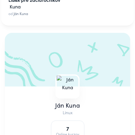
od
Ján Kuna
Ján Kuna
Linux
7
Online kurzov