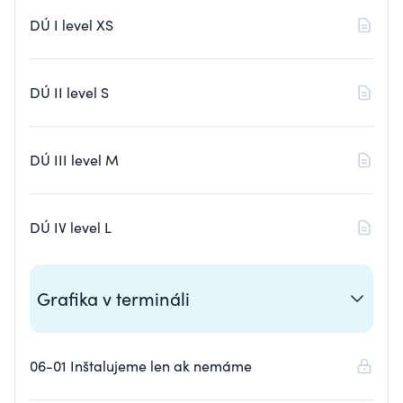
DÚ I level XS
DÚ II level S
DÚ III level M
DÚ IV level L
Grafika v termináli
06-01 Inštalujeme len ak nemáme