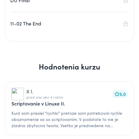
DÚ Final
11-02 The End
Hodnotenia kurzu
X l.
5.0
pred viac ako 4 rokmi
Scriptovanie v Linuxe II.
Kurz som presiel "rychlo" pretoze som potreboval rychle
oboznamenie sa so scriptovanim. V podstate to nie je
ziadna zbytocna teoria. Vsetko je predvedene na
ukazkach. Ale uzasnych a pouzitelnych ukazkach. nic
take, ze nieco naznacene a potom to mate dotvorit. na to