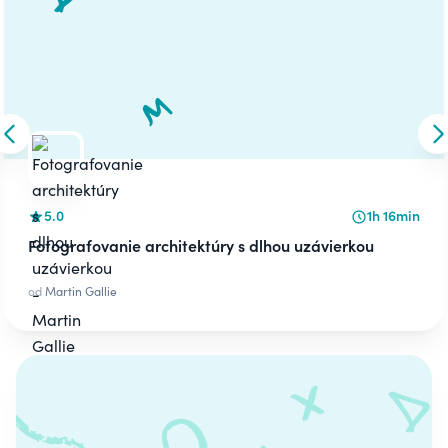
Skip to previous slide
S
5.0
1h 16min
Fotografovanie architektúry s dlhou uzávierkou
od
Martin Gallie