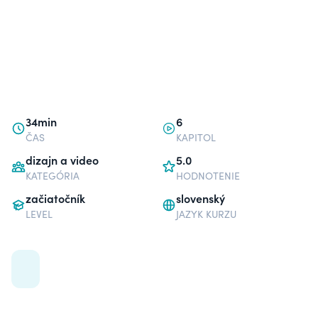
34min
6
ČAS
KAPITOL
dizajn a video
5.0
KATEGÓRIA
HODNOTENIE
začiatočník
slovenský
LEVEL
JAZYK KURZU