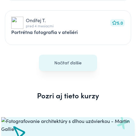
Ondřej T.
5.0
pred 4 mesiacmi
Portrétna fotografia v ateliéri
Načítať ďalšie
Pozri aj tieto kurzy
Carousel