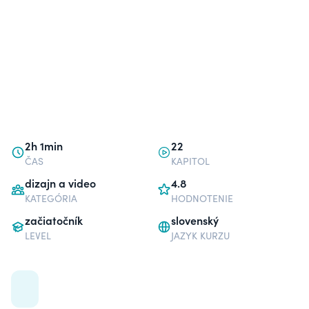
2h 1min
22
ČAS
KAPITOL
dizajn a video
4.8
KATEGÓRIA
HODNOTENIE
začiatočník
slovenský
LEVEL
JAZYK KURZU