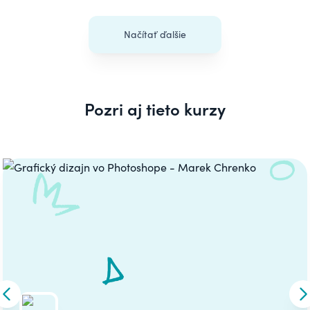
Načítať ďalšie
Pozri aj tieto kurzy
Carousel
Skip to previous slide
S