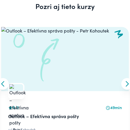
Pozri aj tieto kurzy
Carousel
Skip to previous slide
S
5.0
49min
Outlook – Efektívna správa pošty
od
Petr Kohoutek