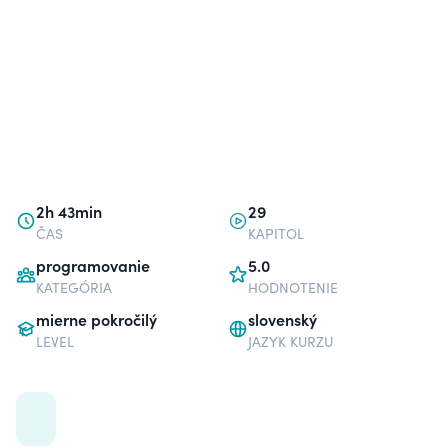
2h 43min
29
ČAS
KAPITOL
programovanie
5.0
KATEGÓRIA
HODNOTENIE
mierne pokročilý
slovenský
LEVEL
JAZYK KURZU