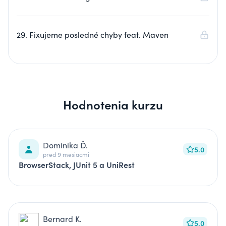
29. Fixujeme posledné chyby feat. Maven
Hodnotenia kurzu
Dominika Ď.
5.0
pred 9 mesiacmi
BrowserStack, JUnit 5 a UniRest
Bernard K.
5.0