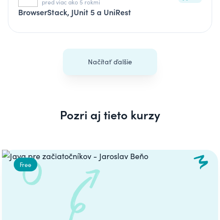
pred viac ako 5 rokmi
BrowserStack, JUnit 5 a UniRest
Načítať ďalšie
Pozri aj tieto kurzy
Carousel
Free