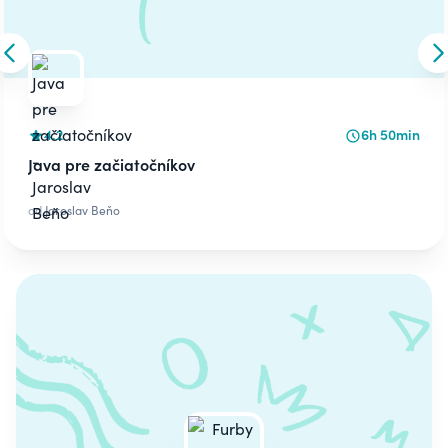
Skip to previous slide
S
4.2
6h 50min
Java pre začiatočníkov
od
Jaroslav Beňo