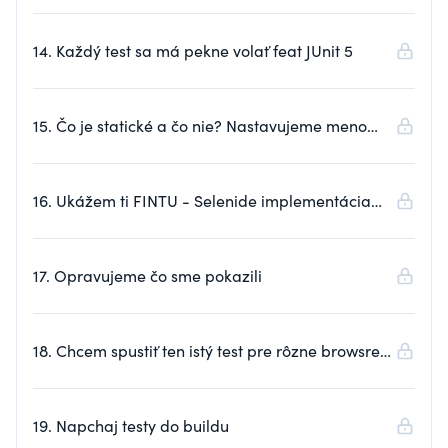
neexistuje)
14. Každý test sa má pekne volať feat JUnit 5
15. Čo je statické a čo nie? Nastavujeme meno
pre test
16. Ukážem ti FINTU - Selenide implementácia
browsera
17. Opravujeme čo sme pokazili
18. Chcem spustiť ten istý test pre rôzne browsre
feat. JUnit5
19. Napchaj testy do buildu