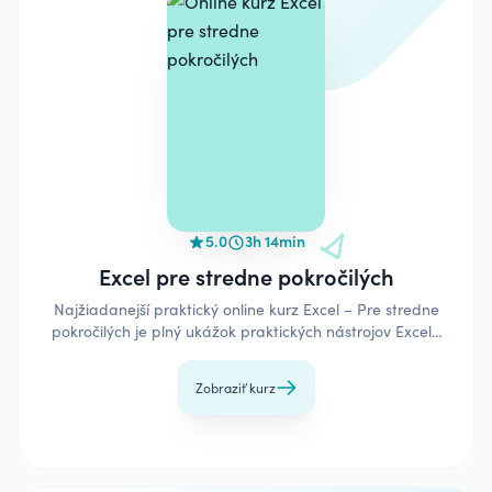
5.0
3h 14min
Excel pre stredne pokročilých
Najžiadanejší praktický online kurz Excel – Pre stredne
pokročilých je plný ukážok praktických nástrojov Excelu
na každodenné využitie od formátovania, cez vzorce, až
po prácu s väčšími tabuľkami.
Zobraziť kurz