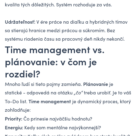
kvalita tých dôležitých. Systém rozhoduje za vás.
Udržateľnosť:
V ére práce na diaľku a hybridných tímov
sa stierajú hranice medzi prácou a súkromím. Bez
systému riadenia času sa pracovný deň nikdy nekončí.
Time management vs.
plánovanie: v čom je
rozdiel?
Plánovanie
Mnoho ľudí si tieto pojmy zamieňa.
je
statické - odpovedá na otázku
„čo“
treba urobiť. Je to váš
Time management
To-Do list.
je dynamický proces, ktorý
zohľadňuje:
Priority:
Čo prinesie najväčšiu hodnotu?
Energiu:
Kedy som mentálne najvýkonnejší?