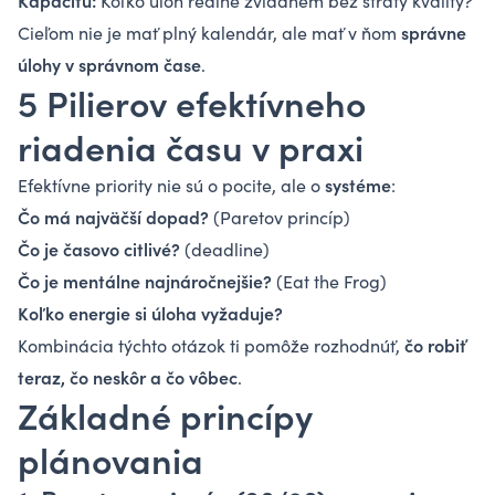
Kapacitu:
Koľko úloh reálne zvládnem bez straty kvality?
správne
Cieľom nie je mať plný kalendár, ale mať v ňom
úlohy v správnom čase
.
5 Pilierov efektívneho
riadenia času v praxi
systéme
Efektívne priority nie sú o pocite, ale o
:
Čo má najväčší dopad?
(Paretov princíp)
Čo je časovo citlivé?
(deadline)
Čo je mentálne najnáročnejšie?
(Eat the Frog)
Koľko energie si úloha vyžaduje?
čo robiť
Kombinácia týchto otázok ti pomôže rozhodnúť,
teraz, čo neskôr a čo vôbec
.
Základné princípy
plánovania