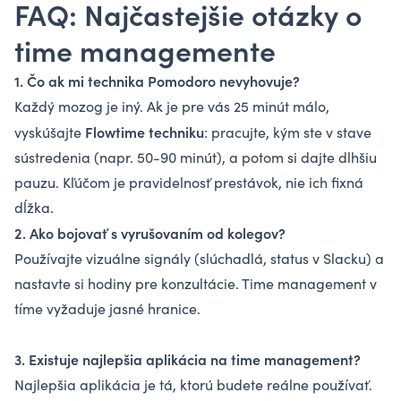
FAQ: Najčastejšie otázky o
time managemente
1. Čo ak mi technika Pomodoro nevyhovuje?
Každý mozog je iný. Ak je pre vás 25 minút málo,
Flowtime techniku
vyskúšajte
: pracujte, kým ste v stave
sústredenia (napr. 50-90 minút), a potom si dajte dlhšiu
pauzu. Kľúčom je pravidelnosť prestávok, nie ich fixná
dĺžka.
2. Ako bojovať s vyrušovaním od kolegov?
Používajte vizuálne signály (slúchadlá, status v Slacku) a
nastavte si hodiny pre konzultácie. Time management v
tíme vyžaduje jasné hranice.
3. Existuje najlepšia aplikácia na time management?
Najlepšia aplikácia je tá, ktorú budete reálne používať.