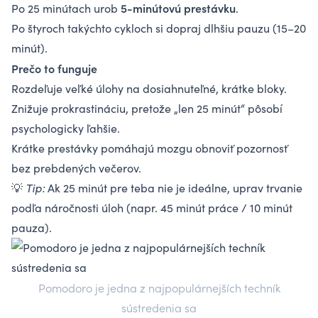
5-minútovú prestávku
Po 25 minútach urob
.
Po štyroch takýchto cykloch si dopraj dlhšiu pauzu (15–20
minút).
Prečo to funguje
Rozdeľuje veľké úlohy na dosiahnuteľné, krátke bloky.
Znižuje prokrastináciu, pretože „len 25 minút“ pôsobí
psychologicky ľahšie.
Krátke prestávky pomáhajú mozgu obnoviť pozornosť
bez prebdených večerov.
💡
Tip:
Ak 25 minút pre teba nie je ideálne, uprav trvanie
podľa náročnosti úloh (napr. 45 minút práce / 10 minút
pauza).
Pomodoro je jedna z najpopulárnejších techník
sústredenia sa