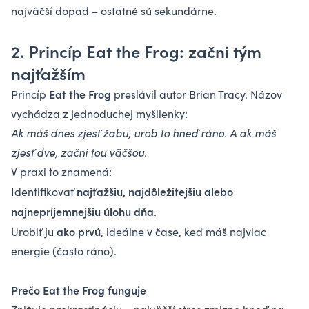
najväčší dopad – ostatné sú sekundárne.
2. Princíp Eat the Frog: začni tým
najťažším
Eat the Frog
Princíp
preslávil autor Brian Tracy. Názov
vychádza z jednoduchej myšlienky:
Ak máš dnes zjesť žabu, urob to hneď ráno. A ak máš
zjesť dve, začni tou väčšou.
V praxi to znamená:
najťažšiu, najdôležitejšiu alebo
Identifikovať
najnepríjemnejšiu úlohu dňa
.
ako prvú
Urobiť ju
, ideálne v čase, keď máš najviac
energie (často ráno).
Prečo Eat the Frog funguje