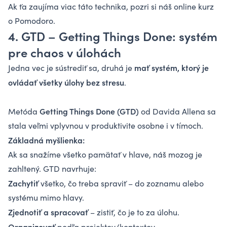
Ak ťa zaujíma viac táto technika, pozri si náš
online kurz
o Pomodoro
.
4.
GTD – Getting Things Done: systém
pre chaos v úlohách
mať systém, ktorý je
Jedna vec je sústrediť sa, druhá je
ovládať všetky úlohy bez stresu
.
Getting Things Done (GTD)
Metóda
od Davida Allena sa
stala veľmi vplyvnou v produktivite osobne i v tímoch.
Základná myšlienka:
Ak sa snažíme všetko pamätať v hlave, náš mozog je
zahltený. GTD navrhuje:
Zachytiť
všetko, čo treba spraviť – do zoznamu alebo
systému mimo hlavy.
Zjednotiť a spracovať
– zistiť, čo je to za úlohu.
Organizovať
podľa projektov/kontextov.