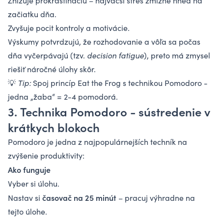
Znižuje prokrastináciu – najväčší stres zmizne hneď na
začiatku dňa.
Zvyšuje pocit kontroly a motivácie.
Výskumy potvrdzujú, že rozhodovanie a vôľa sa počas
dňa vyčerpávajú (tzv.
decision fatigue
), preto má zmysel
riešiť náročné úlohy skôr.
💡
Tip:
Spoj princíp Eat the Frog s technikou Pomodoro -
jedna „žaba“ = 2-4 pomodorá.
3.
Technika Pomodoro - sústredenie v
krátkych blokoch
Pomodoro je jedna z najpopulárnejších techník na
zvýšenie produktivity:
Ako funguje
Vyber si úlohu.
časovač na 25 minút
Nastav si
– pracuj výhradne na
tejto úlohe.