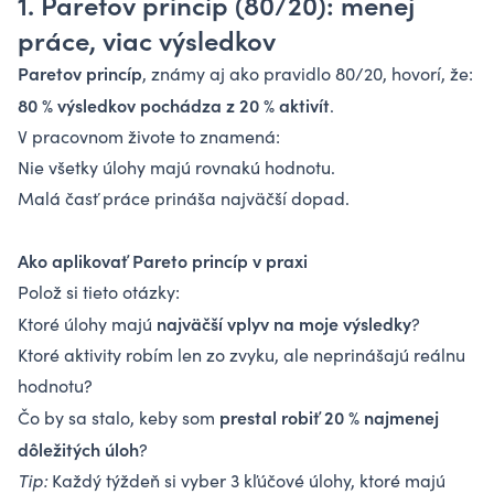
1. Paretov princíp (80/20): menej
práce, viac výsledkov
Paretov princíp
, známy aj ako pravidlo 80/20, hovorí, že:
80 % výsledkov pochádza z 20 % aktivít
.
V pracovnom živote to znamená:
Nie všetky úlohy majú rovnakú hodnotu.
Malá časť práce prináša najväčší dopad.
Ako aplikovať Pareto princíp v praxi
Polož si tieto otázky:
najväčší vplyv na moje výsledky
Ktoré úlohy majú
?
Ktoré aktivity robím len zo zvyku, ale neprinášajú reálnu
hodnotu?
prestal robiť 20 % najmenej
Čo by sa stalo, keby som
dôležitých úloh
?
Tip:
Každý týždeň si vyber 3 kľúčové úlohy, ktoré majú