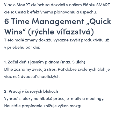
Viac o SMART cieľoch sa dozvieš v našom článku
SMART
ciele: Cesta k efektívnemu plánovaniu a úspechu
.
6 Time Management „Quick
Wins“ (rýchle víťazstvá)
Tieto malé zmeny dokážu výrazne zvýšiť produktivitu už
v priebehu pár dní:
1. Začni deň s jasným plánom (max. 5 úloh)
Dlhé zoznamy zvyšujú stres. Päť dobre zvolených úloh je
viac než dvadsať chaotických.
2. Pracuj v časových blokoch
Vyhraď si bloky na hlbokú prácu, e-maily a meetingy.
Neustále prepínanie znižuje výkon mozgu.