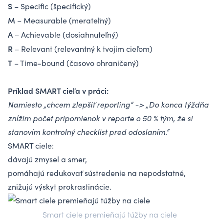
S
– Specific (špecifický)
M
– Measurable (merateľný)
A
– Achievable (dosiahnuteľný)
R
– Relevant (relevantný k tvojim cieľom)
T
– Time-bound (časovo ohraničený)
Príklad SMART cieľa v práci:
Namiesto „chcem zlepšiť reporting“ -> „Do konca týždňa
znížim počet pripomienok v reporte o 50 % tým, že si
stanovím kontrolný checklist pred odoslaním.“
SMART ciele:
dávajú zmysel a smer,
pomáhajú redukovať sústredenie na nepodstatné,
znižujú výskyt prokrastinácie.
Smart ciele premieňajú túžby na ciele