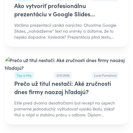
Ako vytvoriť profesionálnu
prezentáciu v Google Slides
(kompletný návod)
Väčšina prezentácií vzniká narýchlo. Otvoríme Google
Slides, „nahádžeme“ text na snímky a dúfame, že to
nejako dopadne. Výsledok? Prezentácia plná textu,
ktorú si publikum prestane všímať po treťom slajde.
Dobrá správa je, že Google Slides vedia byť
profesionálnym nástrojom na vizuálny storytelling - ak
viete, ako na to. Tento návod vás krok za krokom
prevedie tým, ako vytvoriť prezentáciu, ktorá vyzerá
profesionálne, šetrí čas a pomáha presvedčiť
Tipy a triky
31.01.2026
Lucia Fumačová
publikum. Stručná odpoveď (pre rýchle
Prečo už titul nestačí: Aké zručnosti
riešenie)“Profesionálna prezentácia v Google Slides
stojí na troch veciach: správnej predlohe,
dnes firmy naozaj hľadajú?
minimalistickom dizajne a prepojení s Google
ekosystémom. Menej textu, viac vizuálov a jasná
Ešte pred dvoma desaťročiami bol recept na úspech
pointa na každom slajde.” Prečo používať Google
pomerne jednoduchý: vyštudovať vysokú školu, získať
Slides ako profesionálGoogle Slides nie sú len
titul a nájsť si stabilnú prácu v odbore. Diplom
„bezplatná alternatíva PowerPointu“. Ich najväčšou
fungoval ako vstupenka, ktorá automaticky otvárala
výhodou je: • okamžitá spolupráca v tíme, • prepojenie
dvere. Dnes sa však pravidlá hry zásadne zmenili.
s Google Tabuľkami, Dokumentmi a Meetom, •
Personalisti čoraz častejšie hovoria o „degree inflation“