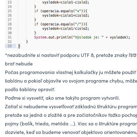
*nezabudnite si nastaviť podporu UTF 8, pretože znaky ľšťž
brať nebude
Počas programovania vlastnej kalkulačky ju môžete použiť
šablónu a pokiaľ objavíte vo svojom programe chybu, môžet
podľa šablóny opraviť.
Poďme si vysvetiť, ako sme takýto program vytvorili.
Zatiaľ si nebudeme vysvetľovať základnú štruktúru program
pretože sa jedná o zložité a pre začiatočníkov ťažko pocho
pojmy (balík, trieda, metóda ...). Viac sa o štruktúre progr
dozviete, keď sa budeme venovať objektovo orientovaném