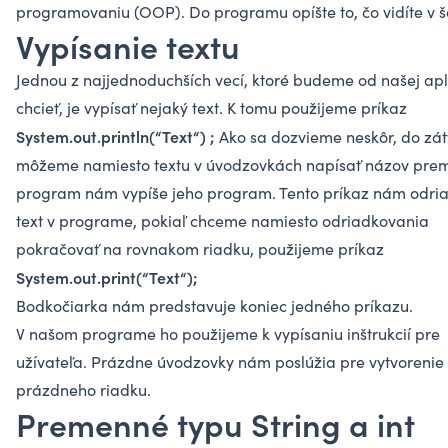
programovaniu (OOP). Do programu opíšte to, čo vidíte v 
Vypísanie textu
Jednou z najjednoduchších vecí, ktoré budeme od našej apl
chcieť, je vypísať nejaký text. K tomu použijeme príkaz
System.out.println(“Text“) ;
Ako sa dozvieme neskôr, do zát
môžeme namiesto textu v úvodzovkách napísať názov pre
program nám vypíše jeho program. Tento príkaz nám odri
text v programe, pokiaľ chceme namiesto odriadkovania
pokračovať na rovnakom riadku, použijeme príkaz
System.out.print(“Text“);
Bodkočiarka nám predstavuje koniec jedného príkazu.
V našom programe ho použijeme k vypísaniu inštrukcií pre
užívateľa. Prázdne úvodzovky nám poslúžia pre vytvorenie
prázdneho riadku.
Premenné typu String a int