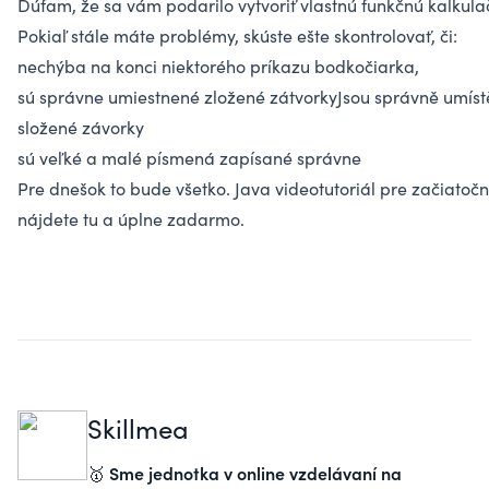
Dúfam, že sa vám podarilo vytvoriť vlastnú funkčnú kalkula
Pokiaľ stále máte problémy, skúste ešte skontrolovať, či:
nechýba na konci niektorého príkazu bodkočiarka,
sú správne umiestnené zložené zátvorkyJsou správně umís
složené závorky
sú veľké a malé písmená zapísané správne
Pre dnešok to bude všetko. Java videotutoriál pre začiatočn
nájdete tu a úplne zadarmo
.
Skillmea
Sme jednotka v online vzdelávaní na
🥇