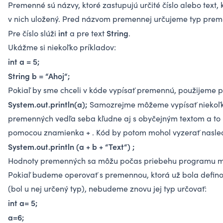
Premenné sú názvy, ktoré zastupujú určité číslo alebo text, k
v nich uložený. Pred názvom premennej určujeme typ prem
int
String
Pre číslo slúži
a pre text
.
Ukážme si niekoľko príkladov:
int a = 5;
String b = “Ahoj“;
Pokiaľ by sme chceli v kóde vypísať premennú, použijeme p
System.out.println(a);
Samozrejme môžeme vypísať niekoľ
premenných vedľa seba kľudne aj s obyčejným textom a to
pomocou znamienka + . Kód by potom mohol vyzerať nasl
System.out.println (a + b + “Text“) ;
Hodnoty premenných sa môžu počas priebehu programu m
Pokiaľ budeme operovať s premennou, ktorá už bola defin
(bol u nej určený typ), nebudeme znovu jej typ určovať:
int a= 5;
a=6;