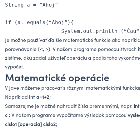
String a = “Ahoj“

if (a. equals(“Ahoj“){

                  System.out.println (“Čau“
Je možné používať ďalšie matematické funkcie ako napríkl
<, >
i
porovnávanie (
). V našom programe pomocou štyroch
zistíme, akú zadal užívateľ operáciu a podľa toho vykonám
výpočet.
Matematické operácie
V Jave môžeme pracovať s rôznymi matematickými funkcia
int
a=1+2;
Napríklad
in
Samozrejme je možné nahradiť čísla premennými, napr.
c ;
vysl
V našom programe vypočítame výsledok pomocou
cislo1 [operacia] cislo2;