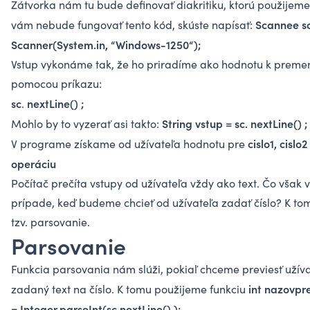
Zátvorka nám tu bude definovať diakritiku, ktorú použijeme
Scannee s
vám nebude fungovať tento kód, skúste napísať:
Scanner(System.in, “Windows-1250“);
Vstup vykonáme tak, že ho priradíme ako hodnotu k preme
pomocou príkazu:
sc
nextLine() ;
.
String vstup = sc. nextLine() ;
Mohlo by to vyzerať asi takto:
cislo1, cislo2
V programe získame od užívateľa hodnotu pre
operáciu
Počítač prečíta vstupy od užívateľa vždy ako text. Čo však v
prípade, keď budeme chcieť od užívateľa zadať číslo? K tom
tzv. parsovanie.
Parsovanie
Funkcia parsovania nám slúži, pokiaľ chceme previesť užív
int nazovp
zadaný text na číslo. K tomu použijeme funkciu
= Integer.parseInt(sc.nextLine() );