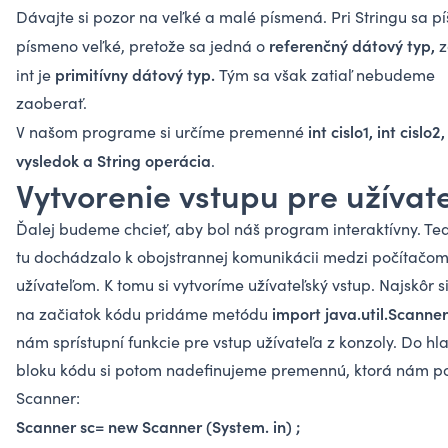
Dávajte si pozor na veľké a malé písmená. Pri Stringu sa pí
referenčný dátový typ,
písmeno veľké, pretože sa jedná o
z
primitívny dátový typ.
int je
Tým sa však zatiaľ nebudeme
zaoberať.
int cislo1, int cislo2,
V našom programe si určíme premenné
vysledok a String operácia
.
Vytvorenie vstupu pre užívat
Ďalej budeme chcieť, aby bol náš program interaktívny. Te
tu dochádzalo k obojstrannej komunikácii medzi počítačom
užívateľom. K tomu si vytvoríme užívateľský vstup. Najskôr s
import java.util.Scanne
na začiatok kódu pridáme metódu
nám sprístupní funkcie pre vstup užívateľa z konzoly. Do h
bloku kódu si potom nadefinujeme premennú, ktorá nám p
Scanner:
Scanner sc= new Scanner (System. in) ;