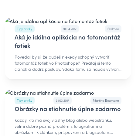
Tipy a triky
10.04.2017
Skillmea
Aká je idálna aplikácia na fotomontáž
fotiek
Povedal by si, že budeš niekedy schopný vytvoriť
fotomontáž fotiek vo Photoshope? Prečítaj si tento
článok a dodrž postupy. Vďaka tomu sa naučíš vytvoriť
akúkoľvek fotomontáž, dokonca aj pomocou rôznych
aplikácií na fotomontáž. Možno ti to znie náročne, ale
v skutočnosti sú tieto kroky jednoduché, len vyžadujú
trochu cviku. Každá jedna fotomontáž pozostáva zo
spojenia viacerých vrstiev. K tomu patrí aj správne
Tipy a triky
31.03.2017
Martina Baumann
nastavenie farebných tónov, aby všetky vrstvy pôsobili
Obrázky na stiahnutie úplne zadarmo
zhodne a vytvorili ucelený výsledok. Ako som
postupoval pri tvorbe fotomontáže?1. Výber správnych
Každý, kto má svoj vlastný blog alebo webstránku,
fotografií – Základom je nájsť obrázky, ktoré majú
veľmi dobre pozná problém s fotografiami a
rovnaký uhol a správne postavenie objektov, aby
obrázkami k článkom, príspevkom a blogspotom.
výsledná montáž vyzerala realisticky. Správne zdroje