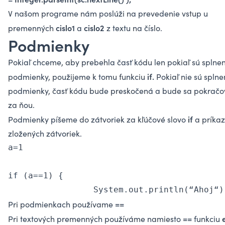
V našom programe nám poslúži na prevedenie vstup u
cislo1
cislo2
premenných
a
z textu na číslo.
Podmienky
Pokiaľ chceme, aby prebehla časť kódu len pokiaľ sú splnen
if.
podmienky, použijeme k tomu funkciu
Pokiaľ nie sú spln
podmienky, časť kódu bude preskočená a bude sa pokračo
za ňou.
if
Podmienky píšeme do zátvoriek za kľúčové slovo
a príka
zložených zátvoriek.
a=1

if (a==1) {

                 System.out.println(“Ahoj“)
==
Pri podmienkach používame
==
Pri textových premenných používáme namiesto
funkciu