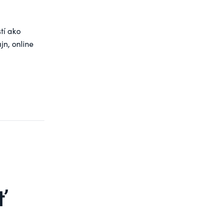
tí ako
jn, online
ť