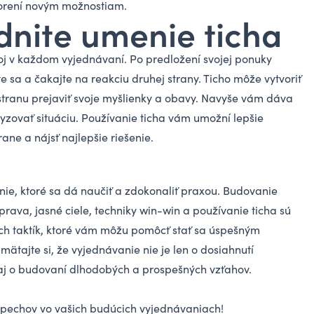
tvorení novým možnostiam.
ádnite umenie ticha
oj v každom vyjednávaní. Po predložení svojej ponuky
e sa a čakajte na reakciu druhej strany. Ticho môže vytvoriť
ú stranu prejaviť svoje myšlienky a obavy. Navyše vám dáva
yzovať situáciu. Používanie ticha vám umožní lepšie
ane a nájsť najlepšie riešenie.
ie, ktoré sa dá naučiť a zdokonaliť praxou. Budovanie
prava, jasné ciele, techniky win-win a používanie ticha sú
ch taktík, ktoré vám môžu pomôcť stať sa úspešným
tajte si, že vyjednávanie nie je len o dosiahnutí
e aj o budovaní dlhodobých a prospešných vzťahov.
pechov vo vašich budúcich vyjednávaniach!