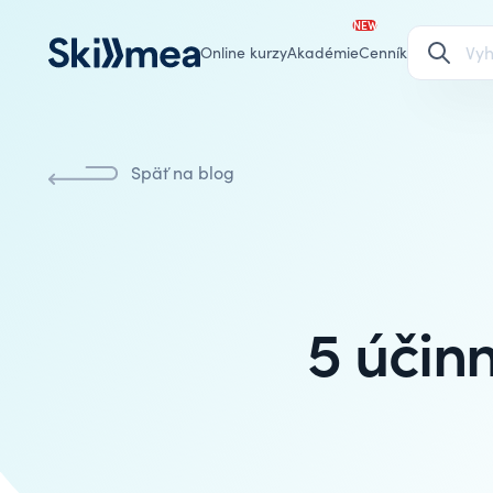
NEW
Online kurzy
Akadémie
Cenník
Späť na blog
5 účin