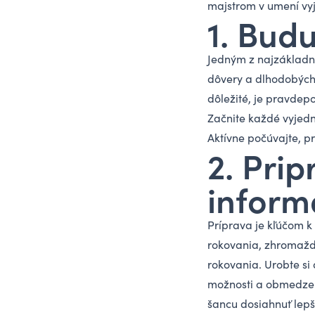
majstrom v umení vy
1. Bud
Jedným z najzákladn
dôvery a dlhodobých 
dôležité, je pravde
Začnite každé vyjedn
Aktívne počúvajte, p
2. Prip
inform
Príprava je kľúčom k
rokovania, zhromaždi
rokovania. Urobte si 
možnosti a obmedzen
šancu dosiahnuť lepš