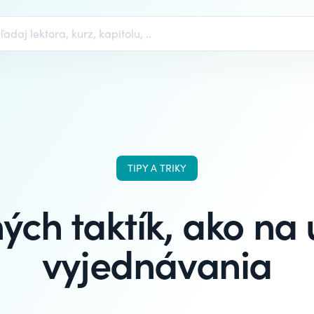
TIPY A TRIKY
ných taktík, ako na
vyjednávania