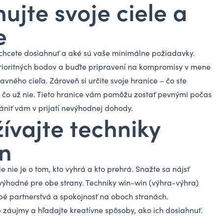
nujte svoje ciele a
e
o chcete dosiahnuť a aké sú vaše minimálne požiadavky.
prioritných bodov a buďte pripravení na kompromisy v mene
avného cieľa. Zároveň si určite svoje hranice – čo ste
 čo už nie. Tieto hranice vám pomôžu zostať pevnými počas
niť vám v prijatí nevýhodnej dohody.
ívajte techniky
n
 nie je o tom, kto vyhrá a kto prehrá. Snažte sa nájsť
 výhodné pre obe strany. Techniky win-win (výhra-výhra)
é partnerstvá a spokojnosť na oboch stranách.
é záujmy a hľadajte kreatívne spôsoby, ako ich dosiahnuť.