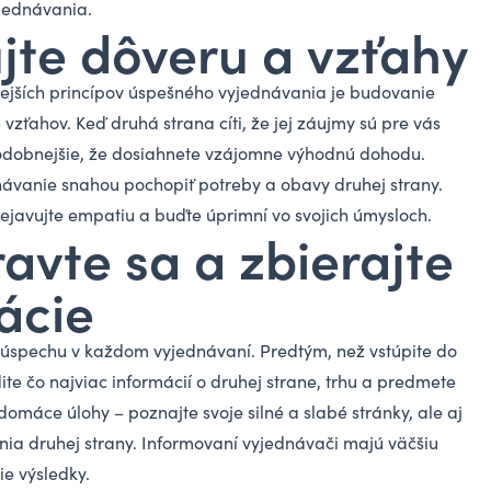
jednávania.
ujte dôveru a vzťahy
ejších princípov úspešného vyjednávania je budovanie
vzťahov. Keď druhá strana cíti, že jej záujmy sú pre vás
podobnejšie, že dosiahnete vzájomne výhodnú dohodu.
ávanie snahou pochopiť potreby a obavy druhej strany.
rejavujte empatiu a buďte úprimní vo svojich úmysloch.
ravte sa a zbierajte
ácie
 úspechu v každom vyjednávaní. Predtým, než vstúpite do
te čo najviac informácií o druhej strane, trhu a predmete
domáce úlohy – poznajte svoje silné a slabé stránky, ale aj
ia druhej strany. Informovaní vyjednávači majú väčšiu
ie výsledky.