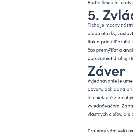
Buďte flexibilní a o
5. Zvl
Ticho je mocný nástr
alebo otázky, zastavt
tlak a prinútiť druh
čas premýšľať a anal
porozumieť druhej str
Záver
Vyjednávanie je umen
dôvery, dôkladná prí
len niektoré z mnohý
vyjednávačom. Zapamä
vlastných cieľov, al
Prajeme vám veľa ús