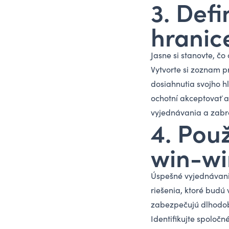
3. Defi
hranic
Jasne si stanovte, č
Vytvorte si zoznam 
dosiahnutia svojho hl
ochotní akceptovať a
vyjednávania a zabrá
4. Použ
win-wi
Úspešné vyjednávanie
riešenia, ktoré budú
zabezpečujú dlhodob
Identifikujte spoločn