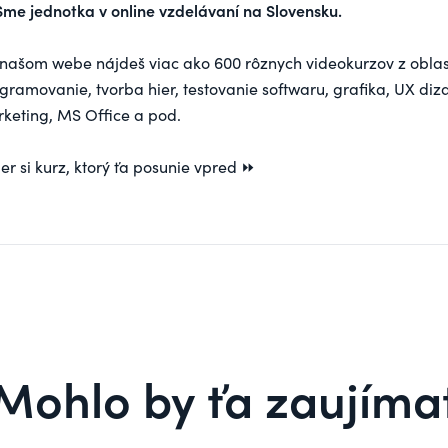
Sme jednotka v online vzdelávaní na Slovensku.
našom webe nájdeš viac ako 600 rôznych videokurzov z oblas
gramovanie, tvorba hier, testovanie softwaru, grafika, UX diza
keting, MS Office a pod.
er si
kurz
, ktorý ťa posunie vpred ⏩
Mohlo by ťa zaujíma