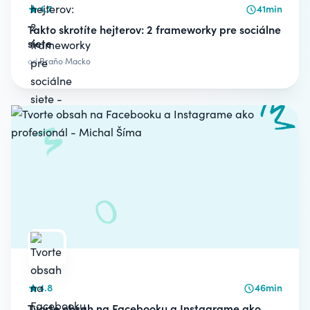
4.7
41min
Takto skrotíte hejterov: 2 frameworky pre sociálne
siete
od
Braňo Macko
4.8
46min
Tvorte obsah na Facebooku a Instagrame ako