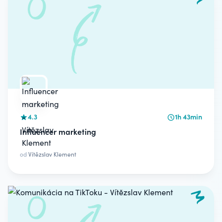
4.3
1h 43min
Influencer marketing
od
Vítězslav Klement