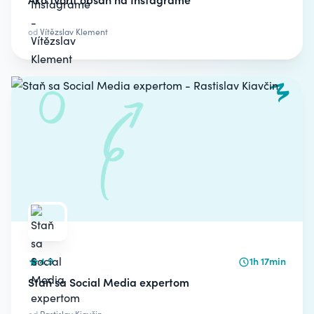
od
Vítězslav Klement
4.9
1h 17min
Staň sa Social Media expertom