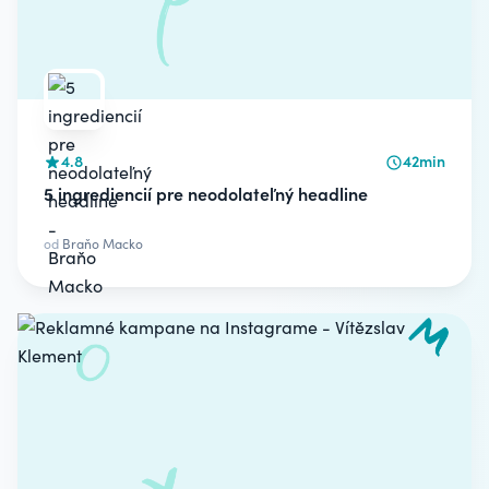
4.8
42min
5 ingrediencií pre neodolateľný headline
od
Braňo Macko