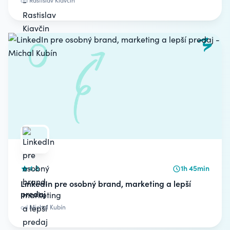
od
Rastislav Kiavčin
4.8
1h 45min
LinkedIn pre osobný brand, marketing a lepší
predaj
od
Michal Kubín