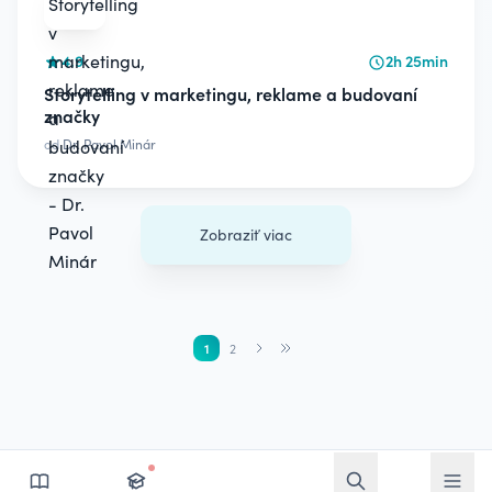
4.9
2h 25min
Storytelling v marketingu, reklame a budovaní
značky
od
Dr. Pavol Minár
Zobraziť viac
1
2
Otvoriť vyhľadávan
Otvoriť