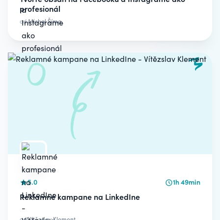
profesionál
od
Michal Šíma
5.0
1h 49min
Reklamné kampane na LinkedIne
od
Vítězslav Klement