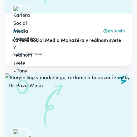
5.0
8h 31min
Kariéra Social Media Manažéra v reálnom svete
od
Tony Dúbravec