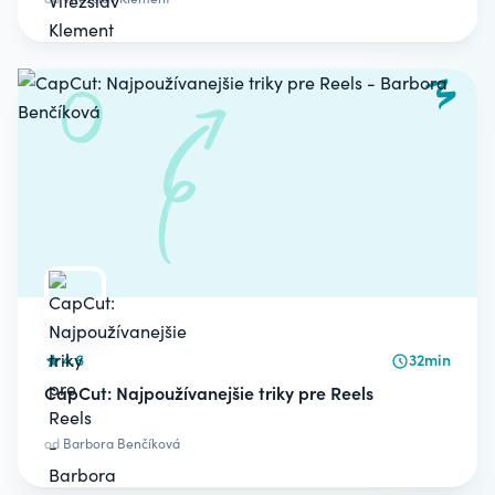
4.6
32min
CapCut: Najpoužívanejšie triky pre Reels
od
Barbora Benčíková