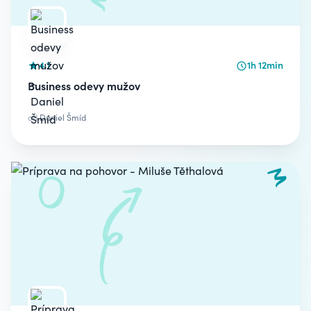
4.1
1h 12min
Business odevy mužov
od
Daniel Šmíd