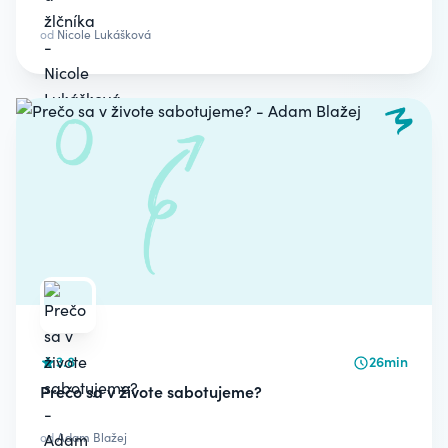
od
Nicole Lukášková
3.8
26min
Prečo sa v živote sabotujeme?
od
Adam Blažej