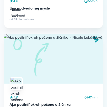
4.6
55min
Sila podvedomej mysle
od
Nikola Bučková
5.0
47min
Ako posilniť okruh pečene a žlčníka