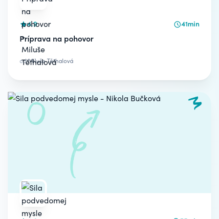
4.9
41min
Príprava na pohovor
od
Miluše Těthalová