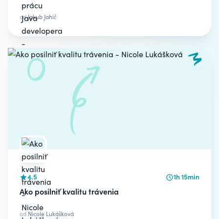
od
Jakub Jahič
4.5
1h 15min
Ako posilniť kvalitu trávenia
od
Nicole Lukášková