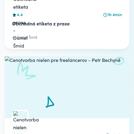
4.4
1h 4min
Obchodná etiketa z praxe
od
Daniel Šmíd