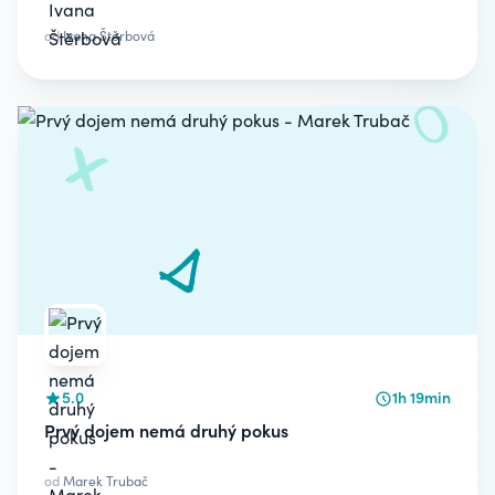
od
Ivana Štěrbová
5.0
1h 19min
Prvý dojem nemá druhý pokus
od
Marek Trubač