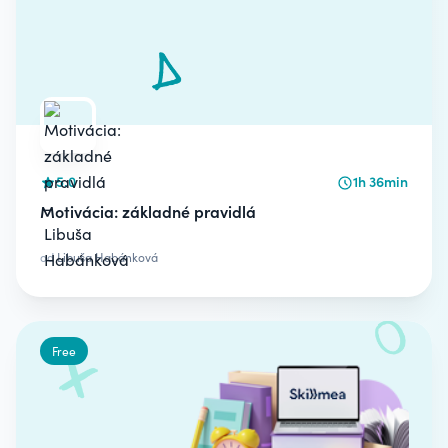
5.0
1h 36min
Motivácia: základné pravidlá
od
Libuša Habánková
Free