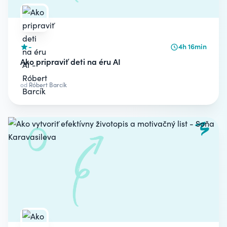
-
4h 16min
Ako pripraviť deti na éru AI
od
Róbert Barcík