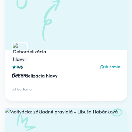
4.9
1h 27min
Debordelizácia hlavy
od
Ivo Toman