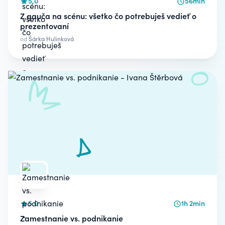
5.0
56min
Z gauča na scénu: všetko čo potrebuješ vedieť o
prezentovaní
od
Šárka Hulinková
5.0
1h 2min
Zamestnanie vs. podnikanie