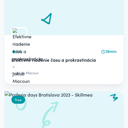
3.0
36min
Efektívne riadenie času a prokrastinácia
od
Jakub Macoun
Free