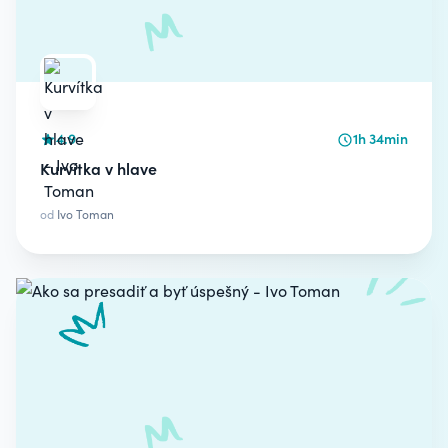
4.9
1h 34min
Kurvítka v hlave
od
Ivo Toman