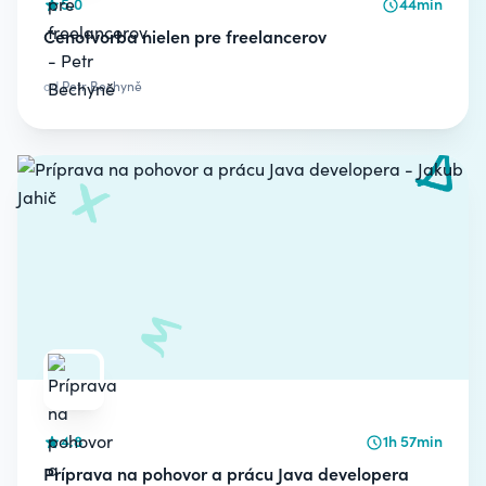
5.0
44min
Cenotvorba nielen pre freelancerov
od
Petr Bechyně
4.8
1h 57min
Príprava na pohovor a prácu Java developera