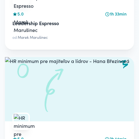
5.0
1h 33min
Leadership Espresso
od
Marek Marušinec
5.0
2h 14min