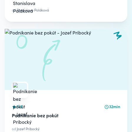
od
Stanislava Poláková
5.0
32min
Podnikanie bez pokút
od
Jozef Pribocký