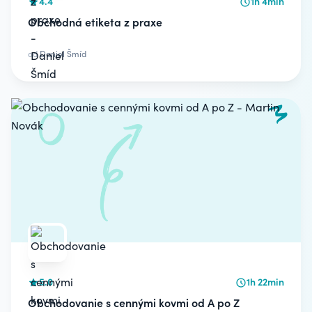
4.4
1h 4min
Obchodná etiketa z praxe
od
Daniel Šmíd
5.0
1h 22min
Obchodovanie s cennými kovmi od A po Z