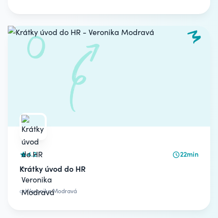
4.2
22min
Krátky úvod do HR
od
Veronika Modravá