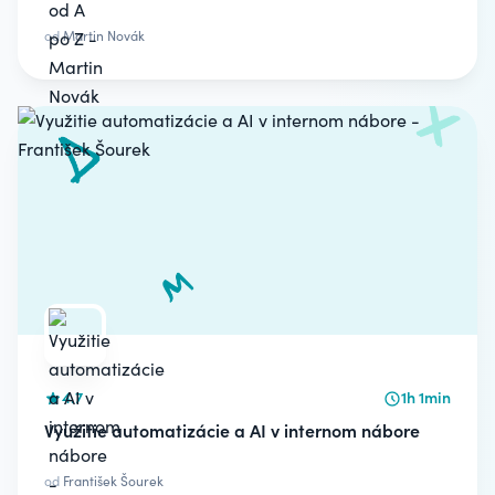
od
Martin Novák
4.7
1h 1min
Využitie automatizácie a AI v internom nábore
od
František Šourek