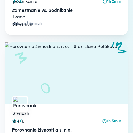
5.0
1h 2min
Zamestnanie vs. podnikanie
od
Ivana Štěrbová
4.6
1h 5min
Porovnanie živnosti a s. r. o.