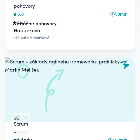
5.0
58min
Obtiažne pohovory
od
Libuša Habánková
4.7
1h 7min