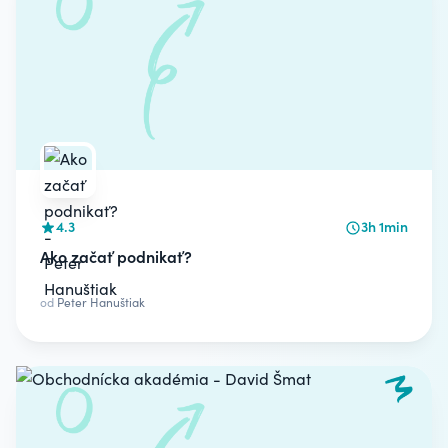
4.3
3h 1min
Ako začať podnikať?
od
Peter Hanuštiak