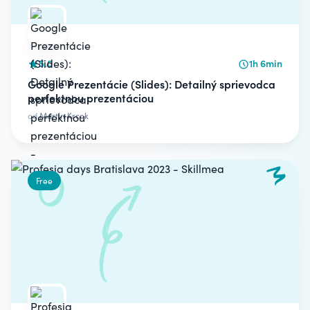
5.0
1h 6min
Google Prezentácie (Slides): Detailný sprievodca
perfektnou prezentáciou
od
Martin Krcek
Free