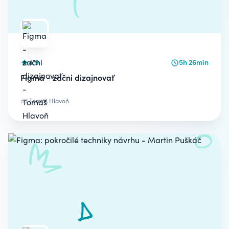
4.9
5h 26min
Figma - začni dizajnovať
od
Tomáš Hlavoň