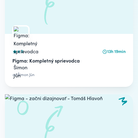
4.9
13h 19min
Figma: Kompletný sprievodca
od
Šimon Jůn