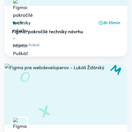
4.9
2h 55min
Figma: pokročilé techniky návrhu
od
Martin Puškáč