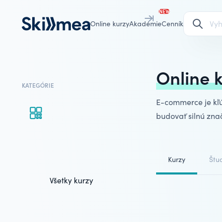
NEW
Online kurzy
Akadémie
Cenník
Online 
KATEGÓRIE
E-commerce je kľú
budovať silnú zna
Kurzy
Štud
Všetky kurzy