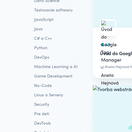
Data Science
Testovanie softwaru
JavaScript
Java
C# a C++
4.9
Python
Úvod do Goog
DevOps
Machine Learning a AI
od
Aneta Hejnová 
Game Development
No-Code
Linux a Servery
Security
Pre deti
DevTools