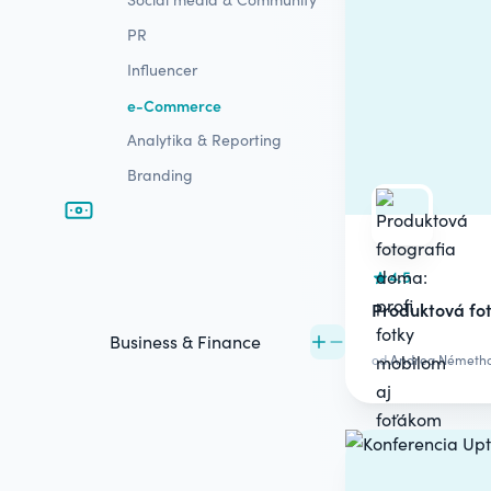
PR
Influencer
e-Commerce
Analytika & Reporting
Branding
4.5
Produktová fot
Business & Finance
od
Andrea Németh