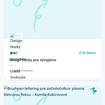
5.0
2h 26min
Design hacky pre vývojárov
od
Lukáš Svoboda