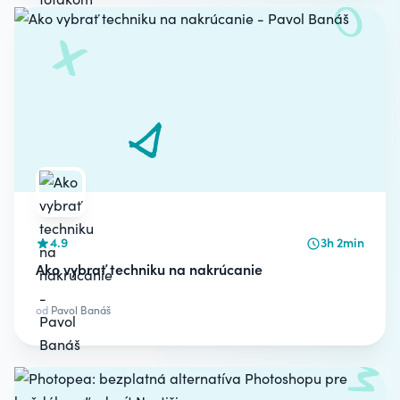
4.9
3h 2min
Ako vybrať techniku na nakrúcanie
od
Pavol Banáš