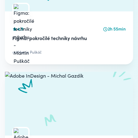
4.9
2h 55min
Figma: pokročilé techniky návrhu
od
Martin Puškáč