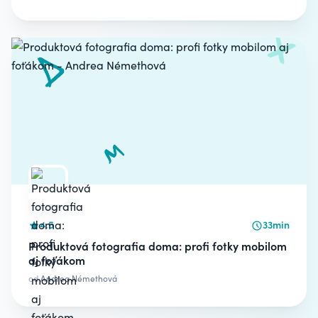
4.5
33min
Produktová fotografia doma: profi fotky mobilom
aj foťákom
od
Andrea Némethová