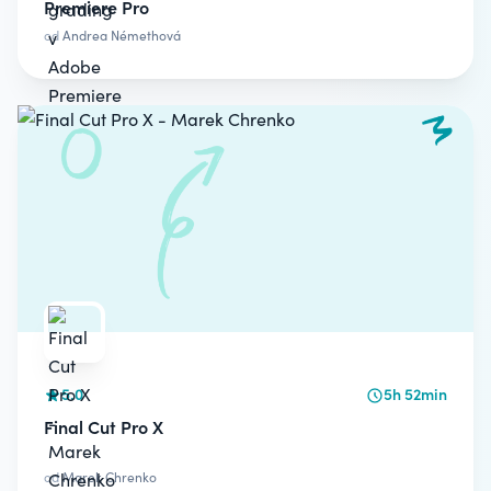
Premiere Pro
od
Andrea Némethová
5.0
5h 52min
Final Cut Pro X
od
Marek Chrenko