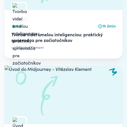
4.9
1h 2min
Tvorba videí umelou inteligenciou: praktický
sprievodca pre začiatočníkov
od
Vítězslav Klement