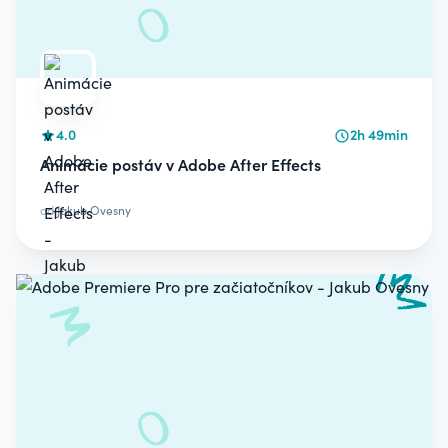
4.0
2h 49min
Animácie postáv v Adobe After Effects
od
Jakub Ovesny