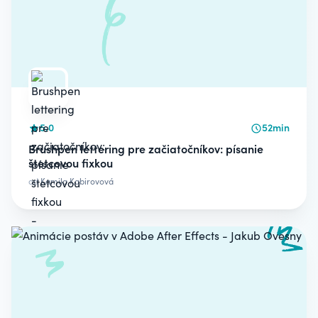
5.0
52min
Brushpen lettering pre začiatočníkov: písanie
štetcovou fixkou
od
Kamila Kabirovová