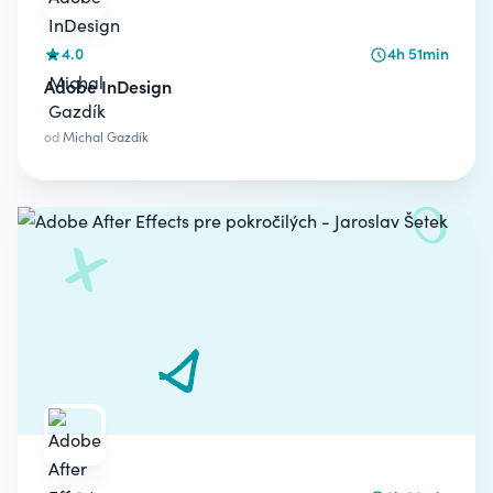
4.0
4h 51min
Adobe InDesign
od
Michal Gazdík