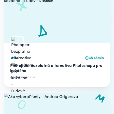
5.0
4h 45min
Photopea: bezplatná alternatíva Photoshopu pre
každého
od
Ľudovít Nastišin