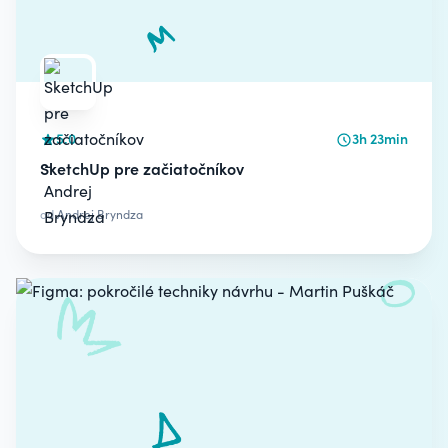
5.0
3h 23min
SketchUp pre začiatočníkov
od
Andrej Bryndza