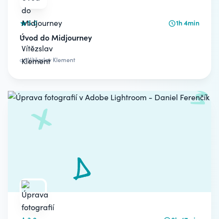
5.0
1h 4min
Úvod do Midjourney
od
Vítězslav Klement