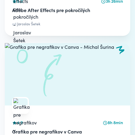
5.0
3h 26min
Adobe After Effects pre pokročilých
od
Jaroslav Šetek
4.9
8h 8min
Grafika pre negrafikov v Canva