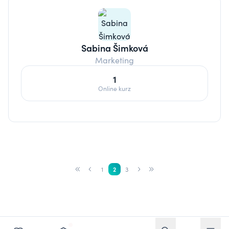
Sabina Šimková
Marketing
1
Online kurz
1
2
3
Otvoriť vyhľadávan
Otvoriť