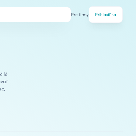
Pre firmy
Prihlásiť sa
čilé
ovať
ec,