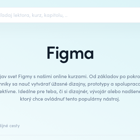
Figma
av svet Figmy s našimi online kurzami. Od základov po pokro
hniky sa nauč vytvárať úžasné dizajny, prototypy a spoluprac
ektívne. Ideálne pre teba, či si dizajnér, vývojár alebo nadšen
ktorý chce ovládnuť tento populárny nástroj.
ijné cesty