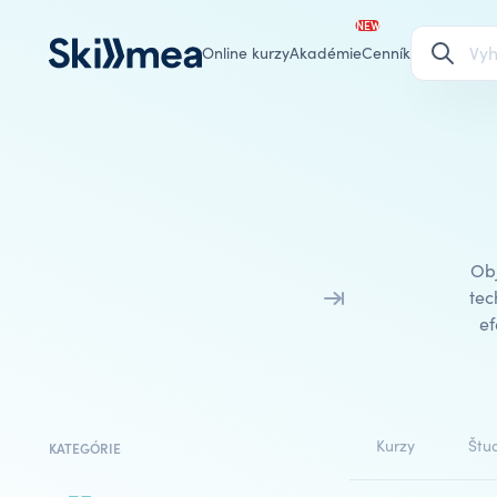
NEW
Online kurzy
Akadémie
Cenník
Obj
tec
ef
Kurzy
Štud
KATEGÓRIE