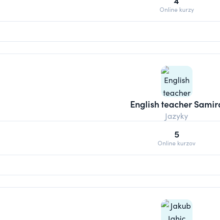
4
Online kurzy
English teacher Samir
Jazyky
5
Online kurzov